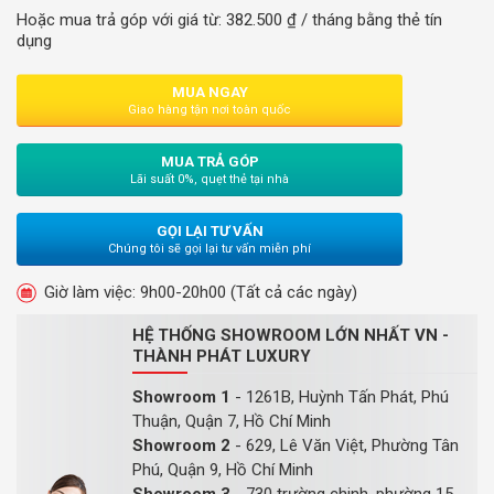
Hoặc mua trả góp với giá từ:
382.500
₫
/ tháng bằng thẻ tín
dụng
MUA NGAY
Giao hàng tận nơi toàn quốc
MUA TRẢ GÓP
Lãi suất 0%, quẹt thẻ tại nhà
GỌI LẠI TƯ VẤN
Chúng tôi sẽ gọi lại tư vấn miễn phí
Giờ làm việc: 9h00-20h00 (Tất cả các ngày)
HỆ THỐNG SHOWROOM LỚN NHẤT VN -
THÀNH PHÁT LUXURY
Showroom 1
- 1261B, Huỳnh Tấn Phát, Phú
Thuận, Quận 7, Hồ Chí Minh
Showroom 2
- 629, Lê Văn Việt, Phường Tân
Phú, Quận 9, Hồ Chí Minh