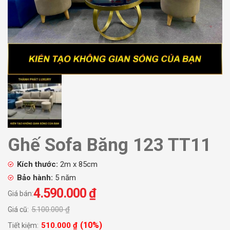
Ghế Sofa Băng 123 TT11
Kích thước:
2m x 85cm
Bảo hành:
5 năm
4.590.000
₫
Giá bán:
5.100.000
₫
Giá cũ:
(10%)
510.000
₫
Tiết kiệm: