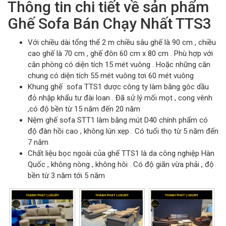
Thông tin chi tiết về sản phẩm
Ghế Sofa Bán Chạy Nhất TTS3
Với chiều dài tổng thể 2 m chiều sâu ghế là 90 cm , chiều
cao ghế là 70 cm , ghế đôn 60 cm x 80 cm . Phù hợp với
căn phòng có diện tích 15 mét vuông . Hoặc những căn
chung có diện tích 55 mét vuông tơi 60 mét vuông
Khung ghế sofa TTS1 dược công ty làm bằng gôc dầu
đỏ nhập khẩu tư đài loan . Đã sử lý mối mọt , cong vênh
,có độ bền từ 15 năm đến 20 năm
Nệm ghế sofa STT1 làm bằng mút D40 chính phẩm có
độ đàn hồi cao , không lún xẹp . Có tuổi thọ từ 5 năm đến
7 năm
Chất liệu bọc ngoài của ghế TTS1 là da công nghiệp Hàn
Quốc , không nòng , không hôi . Có độ giãn vừa phải , độ
bền từ 3 năm tới 5 năm