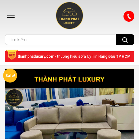
thanhphatluxury.com
- thương hiệu sofa Uy Tín Hàng Đầu
TP.HCM
Sale!