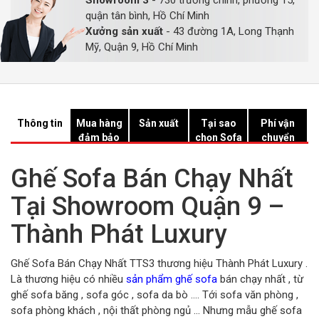
Showroom 3
- 730 trường chinh, phường 15,
quận tân bình, Hồ Chí Minh
Xưởng sản xuất
- 43 đường 1A, Long Thạnh
Mỹ, Quận 9, Hồ Chí Minh
Thông tin
Mua hàng
Sản xuất
Tại sao
Phí vận
đảm bảo
chọn Sofa
chuyển
Hồ Chí
Minh?
Ghế Sofa Bán Chạy Nhất
Tại Showroom Quận 9 –
Thành Phát Luxury
Ghế Sofa Bán Chạy Nhất TTS3 thương hiệu Thành Phát Luxury .
Là thương hiệu có nhiều
sản phẩm ghế sofa
bán chạy nhất , từ
ghế sofa băng , sofa góc , sofa da bò …. Tới sofa văn phòng ,
sofa phòng khách , nội thất phòng ngủ … Nhưng mẫu ghế sofa