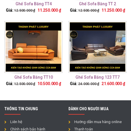
Ghế Sofa Băng TT4
Ghế Sofa Băng TT 2
Giá:
11.250.000
₫
Giá:
11.250.000
₫
12.500.000
₫
12.500.000
₫
Ghế Sofa Băng TT10
Ghế Sofa Băng 123 TT7
Giá:
10.500.000
₫
Giá:
21.600.000
₫
12.500.000
₫
24.000.000
₫
THÔNG TIN CHUNG
DÀNH CHO NGƯỜI MUA
Liên hệ
Hướng dẫn mua hàng online
Chính sách bảo hành
Thanh toán