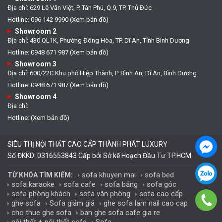
Địa chỉ: 629 Lê Văn Việt, P. Tân Phú, Q.9, TP. Thủ Đức
Hotline: 096 142 9990 (Xem bản đồ)
Showroom 2
Địa chỉ: 430 QL1K, Phường Đông Hòa, TP. Dĩ An, Tỉnh Bình Dương
Hotline: 0948 671 987 (Xem bản đồ)
Showroom 3
Địa chỉ: 600/22C Khu phố Hiệp Thành, P. Bình An, Dĩ An, Bình Dương
Hotline: 0948 671 987 (Xem bản đồ)
Showroom 4
Địa chỉ:
Hotline: (Xem bản đồ)
SIÊU THỊ NỘI THẤT CAO CẤP THÀNH PHÁT LUXURY
Số ĐKKD: 0316553843 Cấp bởi Sở kế Hoạch Đầu Tư TP.HCM
sofa khuyen mai
sofa bed
TỪ KHÓA TÌM KIẾM:
sofa karaoke
sofa cafe
sofa băng
sofa góc
sofa phòng khách
sofa văn phòng
sofa cao cấp
ghe sofa
Sofa giảm giá
ghe sofa lam nail cao cap
cho thue ghe sofa
ban ghe sofa cafe gia re
nội thất + nội thất sofa
Sofa