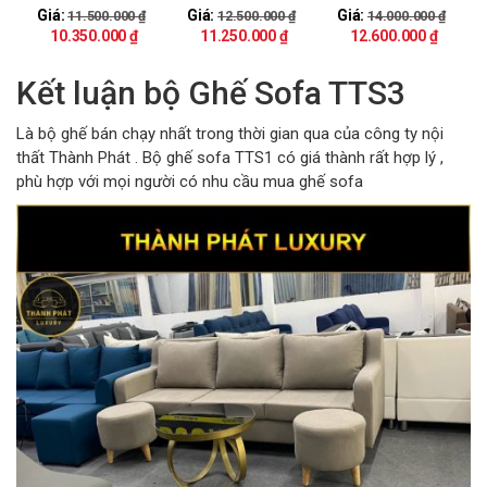
1
2
3
Giá:
Giá:
Giá:
11.500.000
₫
12.500.000
₫
14.000.000
₫
10.350.000
₫
11.250.000
₫
12.600.000
₫
Kết luận bộ Ghế Sofa TTS3
Là bộ ghế bán chạy nhất trong thời gian qua của công ty nội
thất Thành Phát . Bộ ghế sofa TTS1 có giá thành rất hợp lý ,
phù hợp với mọi người có nhu cầu mua ghế sofa