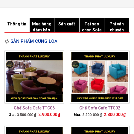
Thông tin
Mua hàng
Sản xuất
Tại sao
Phí vận
đảm bảo
chọn Sofa
chuyển
Hồ Chí
SẢN PHẨM CÙNG LOẠI
Minh?
Ghế Sofa Cafe TTC06
Ghế Sofa Cafe TTC02
Giá:
2.900.000
₫
Giá:
2.800.000
₫
3.500.000
₫
3.200.000
₫