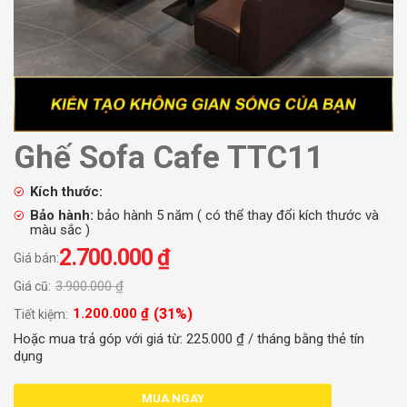
Ghế Sofa Cafe TTC11
Kích thước:
Bảo hành:
bảo hành 5 năm ( có thể thay đổi kích thước và
màu sắc )
2.700.000
₫
Giá bán:
3.900.000
₫
Giá cũ:
(31%)
1.200.000
₫
Tiết kiệm:
Hoặc mua trả góp với giá từ:
225.000
₫
/ tháng bằng thẻ tín
dụng
MUA NGAY