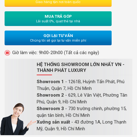
Giao hàng tận nơi toàn quốc
MUA TRẢ GÓP
Lãi suất 0%, quẹt thẻ tại nhà
GỌI LẠI TƯ VẤN
Chúng tôi sẽ gọi lại tư vấn miễn phí
Giờ làm việc: 9h00-20h00 (Tất cả các ngày)
HỆ THỐNG SHOWROOM LỚN NHẤT VN -
THÀNH PHÁT LUXURY
Showroom 1
- 1261B, Huỳnh Tấn Phát, Phú
Thuận, Quận 7, Hồ Chí Minh
Showroom 2
- 629, Lê Văn Việt, Phường Tân
Phú, Quận 9, Hồ Chí Minh
Showroom 3
- 730 trường chinh, phường 15,
quận tân bình, Hồ Chí Minh
Xưởng sản xuất
- 43 đường 1A, Long Thạnh
Mỹ, Quận 9, Hồ Chí Minh