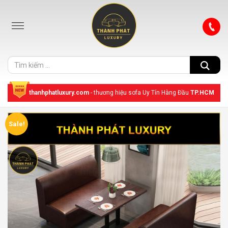
thanhphatluxury.com
- thương hiệu sofa Uy Tín Hàng Đầu
TP.HCM
Sale!