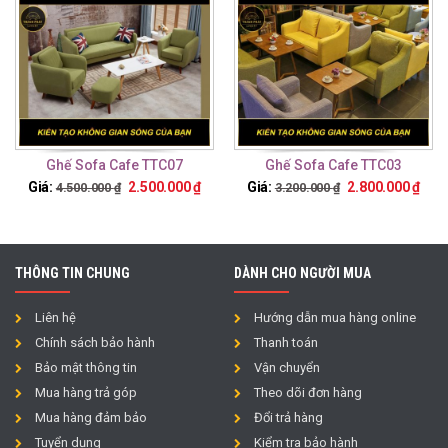
Ghế Sofa Cafe TTC07
Ghế Sofa Cafe TTC03
Giá:
2.500.000
₫
Giá:
2.800.000
₫
4.500.000
₫
3.200.000
₫
THÔNG TIN CHUNG
DÀNH CHO NGƯỜI MUA
Liên hệ
Hướng dẫn mua hàng online
Chính sách bảo hành
Thanh toán
Bảo mật thông tin
Vận chuyển
Mua hàng trả góp
Theo dõi đơn hàng
Mua hàng đảm bảo
Đổi trả hàng
Tuyển dụng
Kiểm tra bảo hành