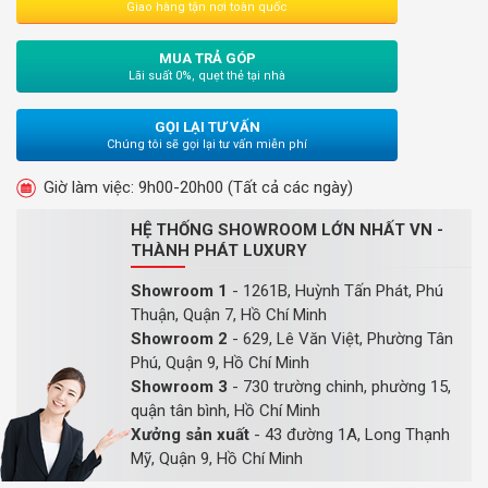
Giao hàng tận nơi toàn quốc
MUA TRẢ GÓP
Lãi suất 0%, quẹt thẻ tại nhà
GỌI LẠI TƯ VẤN
Chúng tôi sẽ gọi lại tư vấn miễn phí
Giờ làm việc: 9h00-20h00 (Tất cả các ngày)
HỆ THỐNG SHOWROOM LỚN NHẤT VN -
THÀNH PHÁT LUXURY
Showroom 1
- 1261B, Huỳnh Tấn Phát, Phú
Thuận, Quận 7, Hồ Chí Minh
Showroom 2
- 629, Lê Văn Việt, Phường Tân
Phú, Quận 9, Hồ Chí Minh
Showroom 3
- 730 trường chinh, phường 15,
quận tân bình, Hồ Chí Minh
Xưởng sản xuất
- 43 đường 1A, Long Thạnh
Mỹ, Quận 9, Hồ Chí Minh