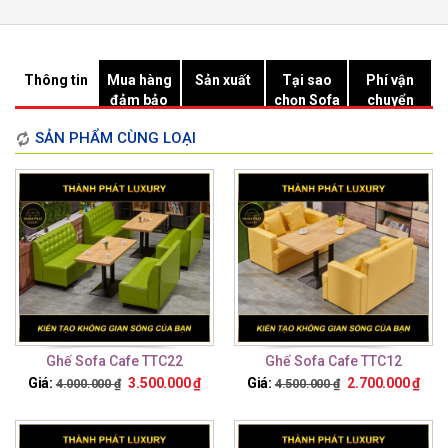
Thông tin
Mua hàng
Sản xuất
Tại sao
Phí vận
đảm bảo
chọn Sofa
chuyển
Hồ Chí
SẢN PHẨM CÙNG LOẠI
Minh?
Ghế Sofa Cafe TTC22
Ghế Sofa Cafe TTC12
Giá:
3.500.000
₫
Giá:
2.700.000
₫
4.000.000
₫
4.500.000
₫