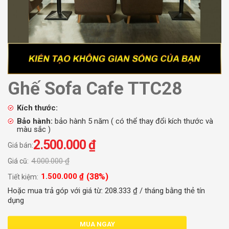
Ghế Sofa Cafe TTC28
Kích thước:
Bảo hành:
bảo hành 5 năm ( có thể thay đổi kích thước và
màu sắc )
2.500.000
₫
Giá bán:
4.000.000
₫
Giá cũ:
(38%)
1.500.000
₫
Tiết kiệm:
Hoặc mua trả góp với giá từ:
208.333
₫
/ tháng bằng thẻ tín
dụng
MUA NGAY