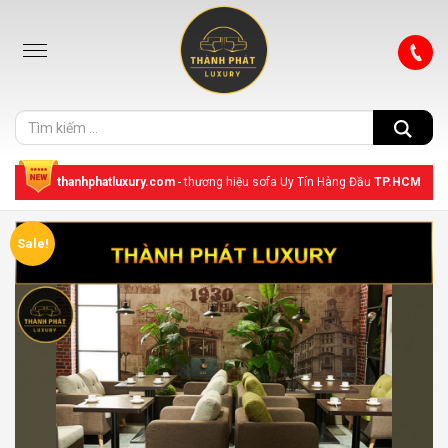
thanhphatluxury.com
- thương hiệu sofa Uy Tín Hàng Đầu
TP.HCM
Sale!