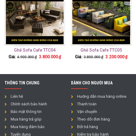
Ghế Sofa Cafe TTC04
Ghế Sofa Cafe TTC05
Giá:
3.800.000
₫
Giá:
3.200.000
₫
4.900.000
₫
3.800.000
₫
THÔNG TIN CHUNG
DÀNH CHO NGƯỜI MUA
Liên hệ
Hướng dẫn mua hàng online
Chính sách bảo hành
Thanh toán
Bảo mật thông tin
Vận chuyển
Mua hàng trả góp
Theo dõi đơn hàng
Mua hàng đảm bảo
Đổi trả hàng
Tuyển dụng
Kiểm tra bảo hành