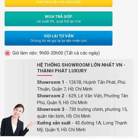
Giao hàng tận nơi toàn quốc
MUA TRẢ GÓP
Lãi suất 0%, quẹt thẻ tại nhà
GỌI LẠI TƯ VẤN
Chúng tôi sẽ gọi lại tư vấn miễn phí
Giờ làm việc: 9h00-20h00 (Tất cả các ngày)
HỆ THỐNG SHOWROOM LỚN NHẤT VN -
THÀNH PHÁT LUXURY
Showroom 1
- 1261B, Huỳnh Tấn Phát, Phú
Thuận, Quận 7, Hồ Chí Minh
Showroom 2
- 629, Lê Văn Việt, Phường Tân
Phú, Quận 9, Hồ Chí Minh
Showroom 3
- 730 trường chinh, phường 15,
quận tân bình, Hồ Chí Minh
Xưởng sản xuất
- 43 đường 1A, Long Thạnh
Mỹ, Quận 9, Hồ Chí Minh