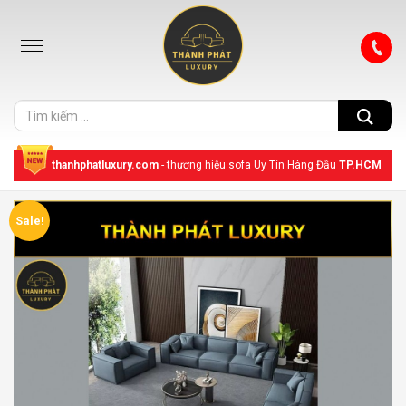
thanhphatluxury.com
- thương hiệu sofa Uy Tín Hàng Đầu
TP.HCM
Sale!