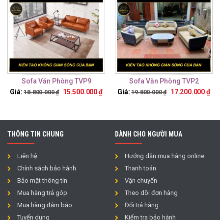
Sofa Văn Phòng TVP9
Sofa Văn Phòng TVP2
Giá:
15.500.000
₫
Giá:
17.200.000
₫
18.800.000
₫
19.800.000
₫
THÔNG TIN CHUNG
DÀNH CHO NGƯỜI MUA
Liên hệ
Hướng dẫn mua hàng online
Chính sách bảo hành
Thanh toán
Bảo mật thông tin
Vận chuyển
Mua hàng trả góp
Theo dõi đơn hàng
Mua hàng đảm bảo
Đổi trả hàng
Tuyển dụng
Kiểm tra bảo hành