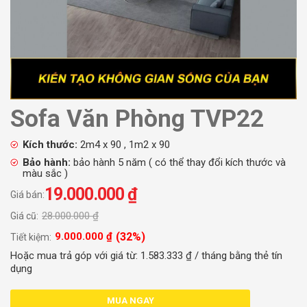
Sofa Văn Phòng TVP22
Kích thước:
2m4 x 90 , 1m2 x 90
Bảo hành:
bảo hành 5 năm ( có thể thay đổi kích thước và
màu sắc )
19.000.000
₫
Giá bán:
28.000.000
₫
Giá cũ:
(32%)
9.000.000
₫
Tiết kiệm:
Hoặc mua trả góp với giá từ:
1.583.333
₫
/ tháng bằng thẻ tín
dụng
MUA NGAY