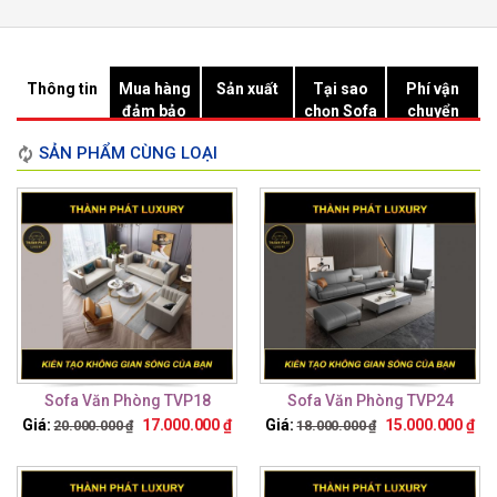
Thông tin
Mua hàng
Sản xuất
Tại sao
Phí vận
đảm bảo
chọn Sofa
chuyển
Hồ Chí
SẢN PHẨM CÙNG LOẠI
Minh?
Sofa Văn Phòng TVP18
Sofa Văn Phòng TVP24
Giá:
17.000.000
₫
Giá:
15.000.000
₫
20.000.000
₫
18.000.000
₫