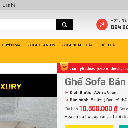
Liên hệ
HOTLINE
094 86
 KHUYẾN MÃI
SOFA THANH LÝ
SOFA NHẬP KHẨU
NỘI THẤT
thanhphatluxury.com
- thương hi
Ghế Sofa Bán
TP.HCM
Kích thước:
2,2m x 90cm
Bảo hành:
5 năm ( Bạn có thể
10.500.000
₫
Giá bán:
Giá c
Hoặc mua trả góp với giá từ:
875.