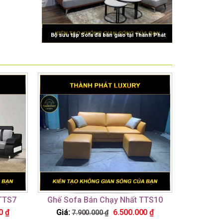
Bộ sưu tập Sofa đã bàn giao tại Thành Phát
Luxury
TTS7
Ghế Sofa Bán Chạy Nhất TTS10
00
₫
Giá:
6.500.000
₫
7.900.000
₫