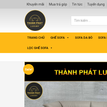
Khuyến mãi
Mua trả góp
Tin tức
Tuyển dụng
TRANG CHỦ
GHẾ SOFA
SOFA DA BÒ
SOFA
LỌC GHẾ SOFA
Sale!