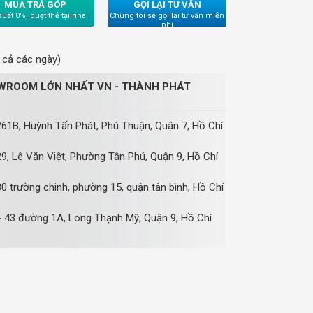
MUA TRẢ GÓP
GỌI LẠI TƯ VẤN
suất 0%, quẹt thẻ tại nhà
Chúng tôi sẽ gọi lại tư vấn miễn
phí
 cả các ngày)
WROOM LỚN NHẤT VN - THÀNH PHÁT
61B, Huỳnh Tấn Phát, Phú Thuận, Quận 7, Hồ Chí
9, Lê Văn Việt, Phường Tân Phú, Quận 9, Hồ Chí
0 trường chinh, phường 15, quận tân bình, Hồ Chí
 43 đường 1A, Long Thạnh Mỹ, Quận 9, Hồ Chí