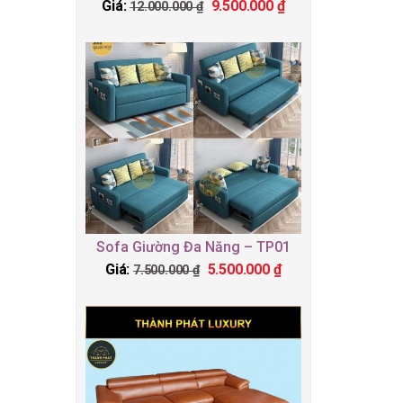
Giá:
9.500.000
₫
12.000.000
₫
Sofa Giường Đa Năng – TP01
Giá:
5.500.000
₫
7.500.000
₫