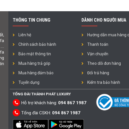
THÔNG TIN CHUNG
DÀNH CHO NGƯỜI MUA
t,
Liên hệ
Hướng dẫn mua hàng o
ofa
Chính sách bảo hành
Thanh toán
 ….
fa
Bảo mật thông tin
Vận chuyển
ng
in
Mua hàng trả góp
Theo dõi đơn hàng
Mua hàng đảm bảo
Đổi trả hàng
Tuyển dụng
Kiểm tra bảo hành
TỔNG ĐÀI THÀNH PHÁT LUXURY
Hỗ trợ khách hàng:
094 867 1987
Tổng đài CSKH:
094 867 1987