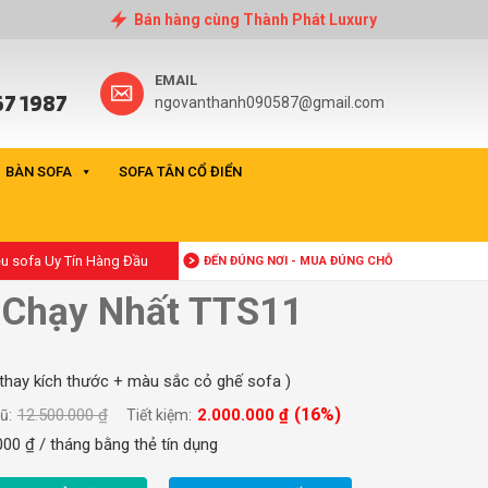
Bán hàng cùng Thành Phát Luxury
EMAIL
7 1987
ngovanthanh090587@gmail.com
BÀN SOFA
SOFA TÂN CỔ ĐIỂN
ệu sofa Uy Tín Hàng Đầu
ĐẾN ĐÚNG NƠI - MUA ĐÚNG CHỖ
 Chạy Nhất TTS11
 thay kích thước + màu sắc cỏ ghế sofa )
(16%)
2.000.000
₫
12.500.000
₫
ũ:
Tiết kiệm:
000
₫
/ tháng bằng thẻ tín dụng