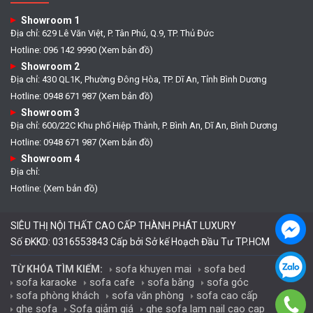
Showroom 1
Địa chỉ: 629 Lê Văn Việt, P. Tân Phú, Q.9, TP. Thủ Đức
Hotline: 096 142 9990 (Xem bản đồ)
Showroom 2
Địa chỉ: 430 QL1K, Phường Đông Hòa, TP. Dĩ An, Tỉnh Bình Dương
Hotline: 0948 671 987 (Xem bản đồ)
Showroom 3
Địa chỉ: 600/22C Khu phố Hiệp Thành, P. Bình An, Dĩ An, Bình Dương
Hotline: 0948 671 987 (Xem bản đồ)
Showroom 4
Địa chỉ:
Hotline: (Xem bản đồ)
SIÊU THỊ NỘI THẤT CAO CẤP THÀNH PHÁT LUXURY
Số ĐKKD: 0316553843 Cấp bởi Sở kế Hoạch Đầu Tư TP.HCM
sofa khuyen mai
sofa bed
TỪ KHÓA TÌM KIẾM:
sofa karaoke
sofa cafe
sofa băng
sofa góc
sofa phòng khách
sofa văn phòng
sofa cao cấp
ghe sofa
Sofa giảm giá
ghe sofa lam nail cao cap