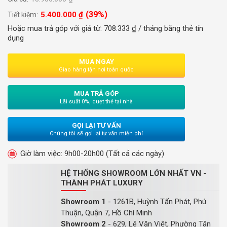
(39%)
5.400.000
₫
Tiết kiệm:
Hoặc mua trả góp với giá từ:
708.333
₫
/ tháng bằng thẻ tín
dụng
MUA NGAY
Giao hàng tận nơi toàn quốc
MUA TRẢ GÓP
Lãi suất 0%, quẹt thẻ tại nhà
GỌI LẠI TƯ VẤN
Chúng tôi sẽ gọi lại tư vấn miễn phí
Giờ làm việc: 9h00-20h00 (Tất cả các ngày)
HỆ THỐNG SHOWROOM LỚN NHẤT VN -
THÀNH PHÁT LUXURY
Showroom 1
- 1261B, Huỳnh Tấn Phát, Phú
Thuận, Quận 7, Hồ Chí Minh
Showroom 2
- 629, Lê Văn Việt, Phường Tân