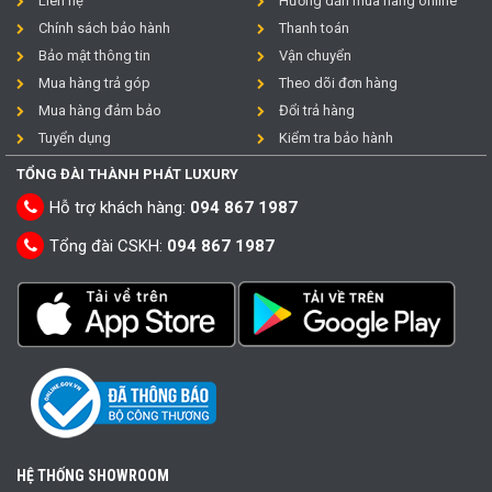
Liên hệ
Hướng dẫn mua hàng online
Chính sách bảo hành
Thanh toán
Bảo mật thông tin
Vận chuyển
Mua hàng trả góp
Theo dõi đơn hàng
Mua hàng đảm bảo
Đổi trả hàng
Tuyển dụng
Kiểm tra bảo hành
TỔNG ĐÀI THÀNH PHÁT LUXURY
Hỗ trợ khách hàng:
094 867 1987
Tổng đài CSKH:
094 867 1987
HỆ THỐNG SHOWROOM