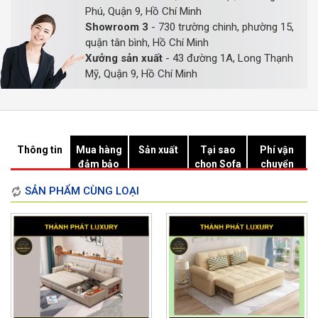
Phú, Quận 9, Hồ Chí Minh
Showroom 3
- 730 trường chinh, phường 15,
quận tân bình, Hồ Chí Minh
Xưởng sản xuất
- 43 đường 1A, Long Thạnh
Mỹ, Quận 9, Hồ Chí Minh
Thông tin
Mua hàng
Sản xuất
Tại sao
Phí vận
đảm bảo
chọn Sofa
chuyển
Hồ Chí
SẢN PHẨM CÙNG LOẠI
Minh?