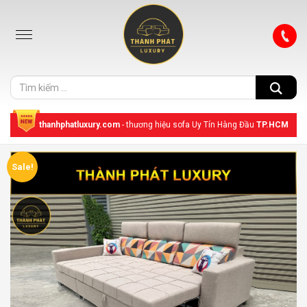
thanhphatluxury.com
- thương hiệu sofa Uy Tín Hàng Đầu
TP.HCM
Sale!