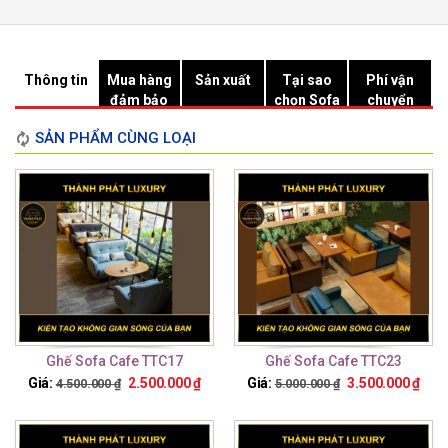
Thông tin
Mua hàng
Sản xuất
Tại sao
Phí vận
đảm bảo
chọn Sofa
chuyển
Hồ Chí
SẢN PHẨM CÙNG LOẠI
Minh?
Ghế Sofa Cafe TTC17
Ghế Sofa Cafe TTC23
Giá:
2.500.000
₫
Giá:
3.500.000
₫
4.500.000
₫
5.000.000
₫