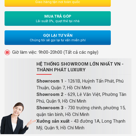
Giao hàng tận nơi toàn quốc
MUA TRẢ GÓP
Lãi suất 0%, quẹt thẻ tại nhà
GỌI LẠI TƯ VẤN
Chúng tôi sẽ gọi lại tư vấn miễn phí
Giờ làm việc: 9h00-20h00 (Tất cả các ngày)
HỆ THỐNG SHOWROOM LỚN NHẤT VN -
THÀNH PHÁT LUXURY
Showroom 1
- 1261B, Huỳnh Tấn Phát, Phú
Thuận, Quận 7, Hồ Chí Minh
Showroom 2
- 629, Lê Văn Việt, Phường Tân
Phú, Quận 9, Hồ Chí Minh
Showroom 3
- 730 trường chinh, phường 15,
quận tân bình, Hồ Chí Minh
Xưởng sản xuất
- 43 đường 1A, Long Thạnh
Mỹ, Quận 9, Hồ Chí Minh