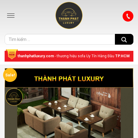
thanhphatluxury.com
- thương hiệu sofa Uy Tín Hàng Đầu
TP.HCM
Sale!