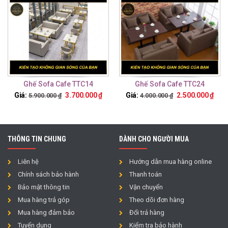
Ghế Sofa Cafe TTC14
Ghế Sofa Cafe TTC24
Giá:
3.700.000
₫
Giá:
2.500.000
₫
5.900.000
₫
4.000.000
₫
THÔNG TIN CHUNG
DÀNH CHO NGƯỜI MUA
Liên hệ
Hướng dẫn mua hàng online
Chính sách bảo hành
Thanh toán
Bảo mật thông tin
Vận chuyển
Mua hàng trả góp
Theo dõi đơn hàng
Mua hàng đảm bảo
Đổi trả hàng
Tuyển dụng
Kiểm tra bảo hành