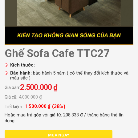
Ghế Sofa Cafe TTC27
Kích thước:
Bảo hành:
bảo hành 5 năm ( có thể thay đổi kích thước và
màu sắc )
2.500.000
₫
Giá bán:
4.000.000
₫
Giá cũ:
(38%)
1.500.000
₫
Tiết kiệm:
Hoặc mua trả góp với giá từ:
208.333
₫
/ tháng bằng thẻ tín
dụng
MUA NGAY