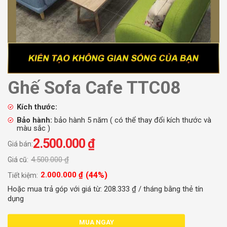
Ghế Sofa Cafe TTC08
Kích thước:
Bảo hành:
bảo hành 5 năm ( có thể thay đổi kích thước và
màu sắc )
2.500.000
₫
Giá bán:
4.500.000
₫
Giá cũ:
(44%)
2.000.000
₫
Tiết kiệm:
Hoặc mua trả góp với giá từ:
208.333
₫
/ tháng bằng thẻ tín
dụng
MUA NGAY