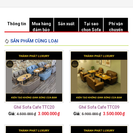
Thông tin
Mua hàng
Sản xuất
Tại sao
Phí vận
đảm bảo
chọn Sofa
chuyển
Hồ Chí
SẢN PHẨM CÙNG LOẠI
Minh?
Ghế Sofa Cafe TTC20
Ghế Sofa Cafe TTC09
Giá:
3.000.000
₫
Giá:
3.500.000
₫
4.500.000
₫
5.900.000
₫