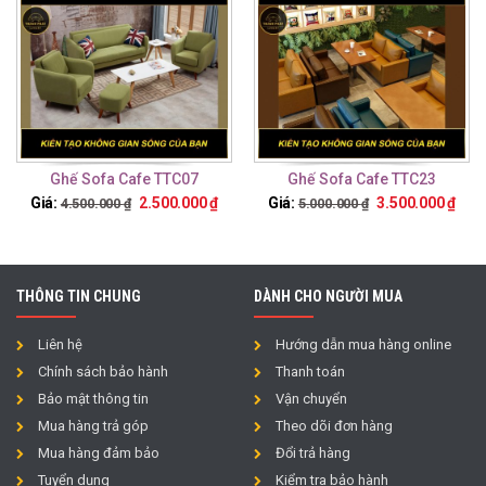
Ghế Sofa Cafe TTC07
Ghế Sofa Cafe TTC23
Giá:
2.500.000
₫
Giá:
3.500.000
₫
4.500.000
₫
5.000.000
₫
THÔNG TIN CHUNG
DÀNH CHO NGƯỜI MUA
Liên hệ
Hướng dẫn mua hàng online
Chính sách bảo hành
Thanh toán
Bảo mật thông tin
Vận chuyển
Mua hàng trả góp
Theo dõi đơn hàng
Mua hàng đảm bảo
Đổi trả hàng
Tuyển dụng
Kiểm tra bảo hành