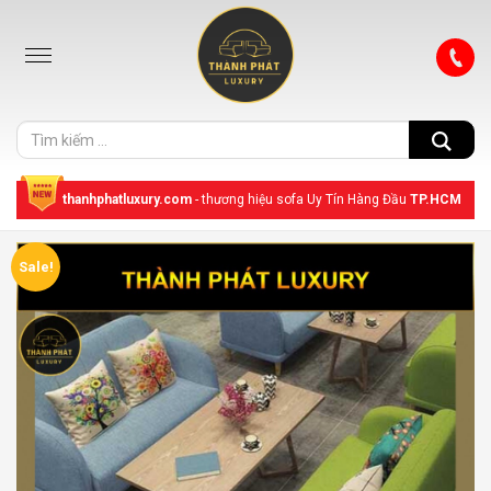
thanhphatluxury.com
- thương hiệu sofa Uy Tín Hàng Đầu
TP.HCM
Sale!