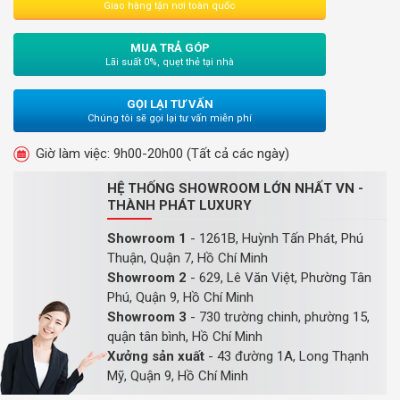
Giao hàng tận nơi toàn quốc
MUA TRẢ GÓP
Lãi suất 0%, quẹt thẻ tại nhà
GỌI LẠI TƯ VẤN
Chúng tôi sẽ gọi lại tư vấn miễn phí
Giờ làm việc: 9h00-20h00 (Tất cả các ngày)
HỆ THỐNG SHOWROOM LỚN NHẤT VN -
THÀNH PHÁT LUXURY
Showroom 1
- 1261B, Huỳnh Tấn Phát, Phú
Thuận, Quận 7, Hồ Chí Minh
Showroom 2
- 629, Lê Văn Việt, Phường Tân
Phú, Quận 9, Hồ Chí Minh
Showroom 3
- 730 trường chinh, phường 15,
quận tân bình, Hồ Chí Minh
Xưởng sản xuất
- 43 đường 1A, Long Thạnh
Mỹ, Quận 9, Hồ Chí Minh