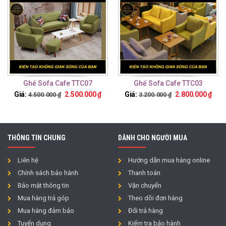
Ghế Sofa Cafe TTC07
Ghế Sofa Cafe TTC03
Giá:
2.500.000
₫
Giá:
2.800.000
₫
4.500.000
₫
3.200.000
₫
THÔNG TIN CHUNG
DÀNH CHO NGƯỜI MUA
Liên hệ
Hướng dẫn mua hàng online
Chính sách bảo hành
Thanh toán
Bảo mật thông tin
Vận chuyển
Mua hàng trả góp
Theo dõi đơn hàng
Mua hàng đảm bảo
Đổi trả hàng
Tuyển dụng
Kiểm tra bảo hành