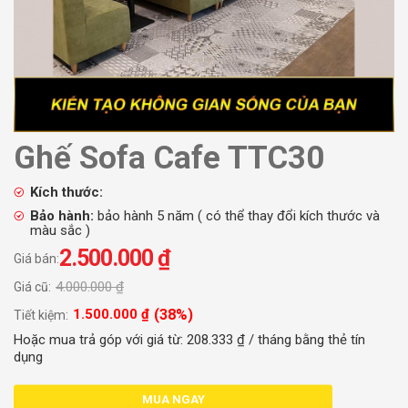
Ghế Sofa Cafe TTC30
Kích thước:
Bảo hành:
bảo hành 5 năm ( có thể thay đổi kích thước và
màu sắc )
2.500.000
₫
Giá bán:
4.000.000
₫
Giá cũ:
(38%)
1.500.000
₫
Tiết kiệm:
Hoặc mua trả góp với giá từ:
208.333
₫
/ tháng bằng thẻ tín
dụng
MUA NGAY