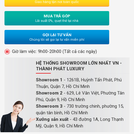
Giao hàng tận nơi toàn quốc
MUA TRẢ GÓP
Lãi suất 0%, quẹt thẻ tại nhà
GỌI LẠI TƯ VẤN
Chúng tôi sẽ gọi lại tư vấn miễn phí
Giờ làm việc: 9h00-20h00 (Tất cả các ngày)
HỆ THỐNG SHOWROOM LỚN NHẤT VN -
THÀNH PHÁT LUXURY
Showroom 1
- 1261B, Huỳnh Tấn Phát, Phú
Thuận, Quận 7, Hồ Chí Minh
Showroom 2
- 629, Lê Văn Việt, Phường Tân
Phú, Quận 9, Hồ Chí Minh
Showroom 3
- 730 trường chinh, phường 15,
quận tân bình, Hồ Chí Minh
Xưởng sản xuất
- 43 đường 1A, Long Thạnh
Mỹ, Quận 9, Hồ Chí Minh