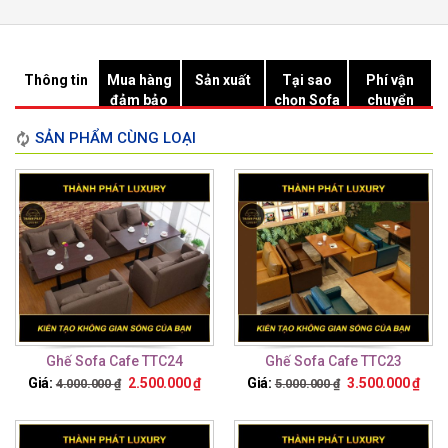
Thông tin
Mua hàng
Sản xuất
Tại sao
Phí vận
đảm bảo
chọn Sofa
chuyển
Hồ Chí
SẢN PHẨM CÙNG LOẠI
Minh?
Ghế Sofa Cafe TTC24
Ghế Sofa Cafe TTC23
Giá:
2.500.000
₫
Giá:
3.500.000
₫
4.000.000
₫
5.000.000
₫