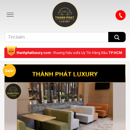
thanhphatluxury.com
- thương hiệu sofa Uy Tín Hàng Đầu
TP.HCM
Sale!