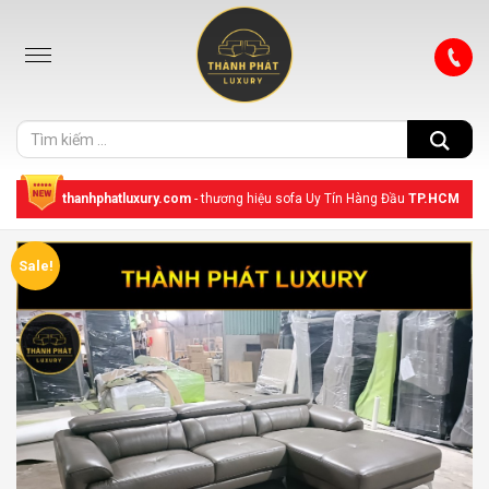
thanhphatluxury.com
- thương hiệu sofa Uy Tín Hàng Đầu
TP.HCM
Sale!