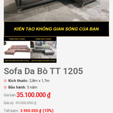
Sofa Da Bò TT 1205
Kích thước:
2,8m x 1,7m
Bảo hành:
5 năm
35.100.000
₫
Giá bán:
39.000.000
₫
Giá cũ:
(10%)
3.900.000
₫
Tiết kiệm: