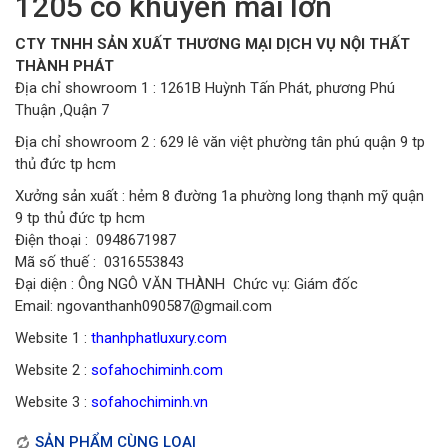
1205 có khuyến mãi lơn
CTY TNHH SẢN XUẤT THƯƠNG MẠI DỊCH VỤ NỘI THẤT
THÀNH PHÁT
Địa chỉ showroom 1 : 1261B Huỳnh Tấn Phát, phương Phú
Thuận ,Quận 7
Địa chỉ showroom 2 : 629 lê văn việt phường tân phú quận 9 tp
thủ đức tp hcm
Xưởng sản xuất : hẻm 8 đường 1a phường long thạnh mỹ quận
9 tp thủ đức tp hcm
Điện thoại : 0948671987
Mã số thuế : 0316553843
Đại diện : Ông NGÔ VĂN THÀNH Chức vụ: Giám đốc
Email: ngovanthanh090587@gmail.com
Website 1 :
thanhphatluxury.com
Website 2 :
sofahochiminh.com
Website 3 :
sofahochiminh.vn
SẢN PHẨM CÙNG LOẠI