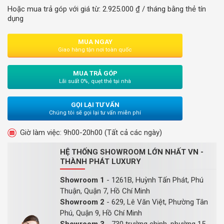
Hoặc mua trả góp với giá từ:
2.925.000
₫
/ tháng bằng thẻ tín
dụng
MUA NGAY
Giao hàng tận nơi toàn quốc
MUA TRẢ GÓP
Lãi suất 0%, quẹt thẻ tại nhà
GỌI LẠI TƯ VẤN
Chúng tôi sẽ gọi lại tư vấn miễn phí
Giờ làm việc: 9h00-20h00 (Tất cả các ngày)
HỆ THỐNG SHOWROOM LỚN NHẤT VN -
THÀNH PHÁT LUXURY
Showroom 1
- 1261B, Huỳnh Tấn Phát, Phú
Thuận, Quận 7, Hồ Chí Minh
Showroom 2
- 629, Lê Văn Việt, Phường Tân
Phú, Quận 9, Hồ Chí Minh