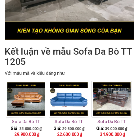
Kết luận về mẫu Sofa Da Bò TT
1205
Với mẫu mã và kiểu dáng như
Sofa Da Bò TT
Sofa Da Bò TT
Sofa Da Bò TT
1201
12010
12011
Giá:
Giá:
Giá:
35.000.000
₫
29.800.000
₫
39.000.000
₫
29.900.000
₫
22.600.000
₫
34.900.000
₫