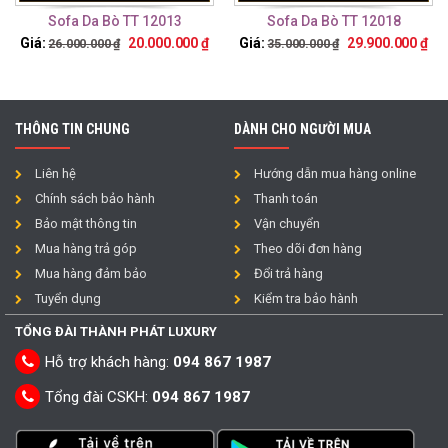
Sofa Da Bò TT 12013
Sofa Da Bò TT 12018
Giá:
20.000.000
₫
Giá:
29.900.000
₫
26.000.000
₫
35.000.000
₫
THÔNG TIN CHUNG
DÀNH CHO NGƯỜI MUA
Liên hệ
Hướng dẫn mua hàng online
Chính sách bảo hành
Thanh toán
Bảo mật thông tin
Vận chuyển
Mua hàng trả góp
Theo dõi đơn hàng
Mua hàng đảm bảo
Đổi trả hàng
Tuyển dụng
Kiểm tra bảo hành
TỔNG ĐÀI THÀNH PHÁT LUXURY
Hỗ trợ khách hàng:
094 867 1987
Tổng đài CSKH:
094 867 1987