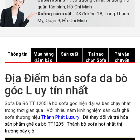
Showroom 3
- 730 trường chinh, phường 15,
quận tân bình, Hồ Chí Minh
Xưởng sản xuất
- 43 đường 1A, Long Thạnh
Mỹ, Quận 9, Hồ Chí Minh
Thông tin
Mua hàng
Sản xuất
Tại sao
Phí vận
đảm bảo
chọn Sofa
chuyển
Hồ Chí
Minh?
Địa Điểm bán sofa da bò
góc L uy tín nhất
Sofa Da Bò TT 1205 là bộ sofa góc hiện đại và bán chạy nhất
trong thời gian qua . Với nhiều năm kinh nghiệm sản xuất ghế
sofa thương hiệu
Thành Phát Luxury
. Đã thay đổi và trẻ hóa
sản phẩm ghế da bò TT1205 . Thành bộ sofa hot nhất thị
trường bây giờ