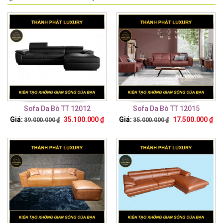
Sofa Da Bò TT 12012
Sofa Da Bò TT 12015
Giá:
35.100.000
₫
Giá:
17.500.000
₫
39.000.000
₫
35.000.000
₫