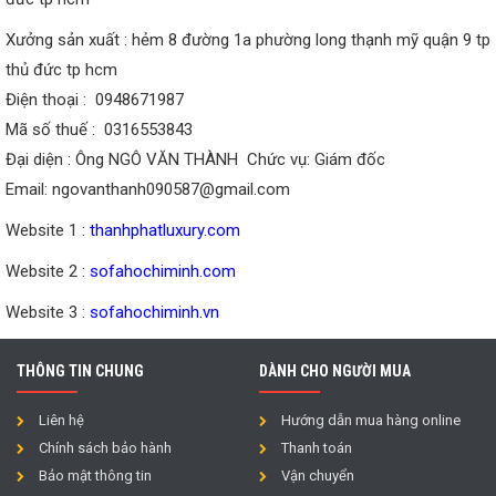
Xưởng sản xuất : hẻm 8 đường 1a phường long thạnh mỹ quận 9 tp
thủ đức tp hcm
Điện thoại : 0948671987
Mã số thuế : 0316553843
Đại diện : Ông NGÔ VĂN THÀNH Chức vụ: Giám đốc
Email: ngovanthanh090587@gmail.com
Website 1 :
thanhphatluxury.com
Website 2 :
sofahochiminh.com
Website 3 :
sofahochiminh.vn
THÔNG TIN CHUNG
DÀNH CHO NGƯỜI MUA
Liên hệ
Hướng dẫn mua hàng online
Chính sách bảo hành
Thanh toán
Bảo mật thông tin
Vận chuyển