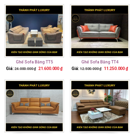
Ghế Sofa Băng TT5
Ghế Sofa Băng TT4
Giá:
21.600.000
₫
Giá:
11.250.000
₫
24.000.000
₫
12.500.000
₫