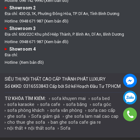
Hotline: 096 142 9990 (Xem bản đồ)
Showroom 2
Địa chỉ: 430 QL1K, Phường Đông Hòa, TP. Dĩ An, Tỉnh Bình Dương
Hotline: 0948 671 987 (Xem bản đồ)
Showroom 3
Địa chỉ: 600/22C Khu phố Hiệp Thành, P. Bình An, Dĩ An, Bình Dương
Hotline: 0948 671 987 (Xem bản đồ)
Showroom 4
Địa chỉ:
Hotline: (Xem bản đồ)
SIÊU THỊ NỘI THẤT CAO CẤP THÀNH PHÁT LUXURY
Số ĐKKD: 0316553843 Cấp bởi Sở kế Hoạch Đầu Tư TP.HCM
sofa khuyen mai
sofa bed
TỪ KHÓA TÌM KIẾM:
sofa karaoke
sofa cafe
sofa băng
sofa góc
sofa phòng khách
sofa văn phòng
sofa cao cấp
ghe sofa
Sofa giảm giá
ghe sofa lam nail cao cap
cho thue ghe sofa
ban ghe sofa cafe gia re
nội thất + nội thất sofa
Sofa