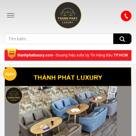
thanhphatluxury.com
- thương hiệu sofa Uy Tín Hàng Đầu
TP.HCM
Sale!