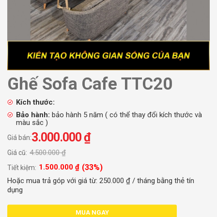
Ghế Sofa Cafe TTC20
Kích thước:
Bảo hành:
bảo hành 5 năm ( có thể thay đổi kích thước và
màu sắc )
3.000.000
₫
Giá bán:
4.500.000
₫
Giá cũ:
(33%)
1.500.000
₫
Tiết kiệm:
Hoặc mua trả góp với giá từ:
250.000
₫
/ tháng bằng thẻ tín
dụng
MUA NGAY