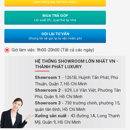
Giao hàng tận nơi toàn quốc
MUA TRẢ GÓP
Lãi suất 0%, quẹt thẻ tại nhà
GỌI LẠI TƯ VẤN
Chúng tôi sẽ gọi lại tư vấn miễn phí
Giờ làm việc: 9h00-20h00 (Tất cả các ngày)
HỆ THỐNG SHOWROOM LỚN NHẤT VN -
THÀNH PHÁT LUXURY
Showroom 1
- 1261B, Huỳnh Tấn Phát, Phú
Thuận, Quận 7, Hồ Chí Minh
Showroom 2
- 629, Lê Văn Việt, Phường Tân
Phú, Quận 9, Hồ Chí Minh
Showroom 3
- 730 trường chinh, phường 15,
quận tân bình, Hồ Chí Minh
Xưởng sản xuất
- 43 đường 1A, Long Thạnh
Mỹ, Quận 9, Hồ Chí Minh