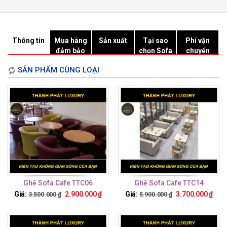
Thông tin
Mua hàng
Sản xuất
Tại sao
Phí vận
đảm bảo
chọn Sofa
chuyển
Hồ Chí
SẢN PHẨM CÙNG LOẠI
Minh?
Ghế Sofa Cafe TTC06
Ghế Sofa Cafe TTC14
Giá:
2.900.000
₫
Giá:
3.700.000
₫
3.500.000
₫
5.900.000
₫