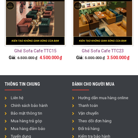
Ghế Sofa Cafe TTC15
Ghế Sofa Cafe TTC23
Giá:
4.500.000
₫
Giá:
3.500.000
₫
6.500.000
₫
5.000.000
₫
THÔNG TIN CHUNG
DÀNH CHO NGƯỜI MUA
Liên hệ
Hướng dẫn mua hàng online
Chính sách bảo hành
Thanh toán
Bảo mật thông tin
Vận chuyển
Mua hàng trả góp
Theo dõi đơn hàng
Mua hàng đảm bảo
Đổi trả hàng
Tuyển dụng
Kiểm tra bảo hành