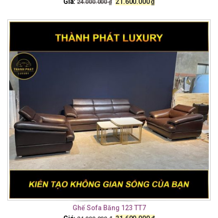
Giá:
21.600.000
₫
24.000.000
₫
Ghế Sofa Băng 123 TT7