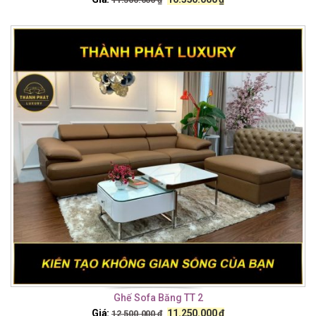
Ghế Sofa Băng TT 2
Giá:
11.250.000
₫
12.500.000
₫