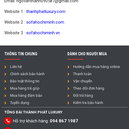
Email: ngovanthanh090587@gmail.com
Website 1 :
thanhphatluxury.com
Website 2 :
sofahochiminh.com
Website 3 :
sofahochiminh.vn
THÔNG TIN CHUNG
DÀNH CHO NGƯỜI MUA
Liên hệ
Hướng dẫn mua hàng online
Chính sách bảo hành
Thanh toán
Bảo mật thông tin
Vận chuyển
Mua hàng trả góp
Theo dõi đơn hàng
Mua hàng đảm bảo
Đổi trả hàng
Tuyển dụng
Kiểm tra bảo hành
TỔNG ĐÀI THÀNH PHÁT LUXURY
Hỗ trợ khách hàng:
094 867 1987