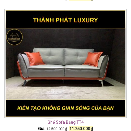
Ghế Sofa Băng TT4
Giá:
11.250.000
₫
12.500.000
₫