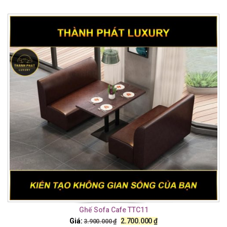
Ghế Sofa Cafe TTC11
Giá:
2.700.000
₫
3.900.000
₫