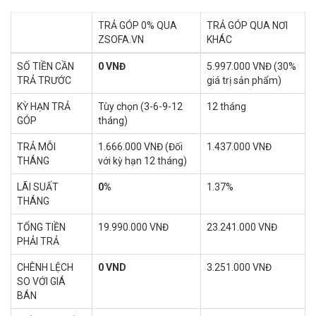
TRẢ GÓP 0% QUA
TRẢ GÓP QUA NƠI
ZSOFA.VN
KHÁC
SỐ TIỀN CẦN
0 VNĐ
5.997.000 VNĐ (30%
TRẢ TRƯỚC
giá trị sản phẩm)
KỲ HẠN TRẢ
Tùy chọn (3-6-9-12
12 tháng
GÓP
tháng)
TRẢ MỖI
1.666.000 VNĐ (Đối
1.437.000 VNĐ
THÁNG
với kỳ hạn 12 tháng)
LÃI SUẤT
0%
1.37%
THÁNG
TỔNG TIỀN
19.990.000 VNĐ
23.241.000 VNĐ
PHẢI TRẢ
CHÊNH LỆCH
0 VND
3.251.000 VNĐ
SO VỚI GIÁ
BÁN