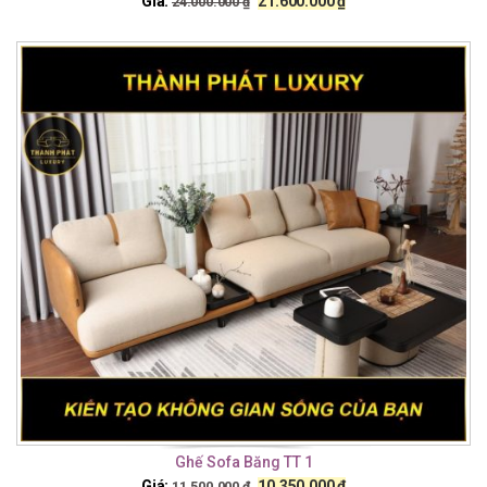
Giá:
21.600.000
₫
24.000.000
₫
Ghế Sofa Băng TT 1
Giá:
10.350.000
₫
11.500.000
₫