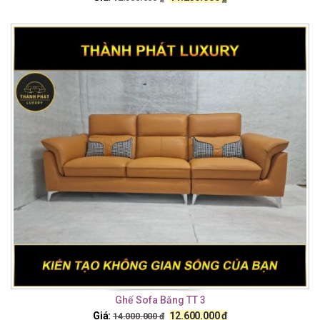
Ghế Sofa Băng TT 3
Giá:
12.600.000
₫
14.000.000
₫