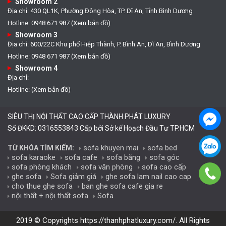
Showroom 2
Địa chỉ: 430 QL1K, Phường Đông Hòa, TP. Dĩ An, Tỉnh Bình Dương
Hotline: 0948 671 987 (Xem bản đồ)
Showroom 3
Địa chỉ: 600/22C Khu phố Hiệp Thành, P. Bình An, Dĩ An, Bình Dương
Hotline: 0948 671 987 (Xem bản đồ)
Showroom 4
Địa chỉ:
Hotline: (Xem bản đồ)
SIÊU THỊ NỘI THẤT CAO CẤP THÀNH PHÁT LUXURY
Số ĐKKD: 0316553843 Cấp bởi Sở kế Hoạch Đầu Tư TP.HCM
sofa khuyen mai
sofa bed
TỪ KHÓA TÌM KIẾM:
sofa karaoke
sofa cafe
sofa băng
sofa góc
sofa phòng khách
sofa văn phòng
sofa cao cấp
ghe sofa
Sofa giảm giá
ghe sofa lam nail cao cap
cho thue ghe sofa
ban ghe sofa cafe gia re
nội thất + nội thất sofa
Sofa
2019 © Copyrights
https://thanhphatluxury.com/
. All Rights