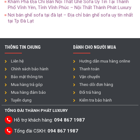
Khám Phá Địa Chỉ Bán Nội Thất Ghế Sofa Uy Tín Tại Thành
Phố Vĩnh Yên, Tỉnh Vĩnh Phúc – Nội Thất Thành Phát Luxury
Nơi bán ghế sofa tại đà lạt – Địa chỉ bán ghế sofa uy tín nhất
tại Tp Đà Lạt
THÔNG TIN CHUNG
DÀNH CHO NGƯỜI MUA
Liên hệ
Hướng dẫn mua hàng online
Chính sách bảo hành
Thanh toán
Bảo mật thông tin
Vận chuyển
Mua hàng trả góp
Theo dõi đơn hàng
Mua hàng đảm bảo
Đổi trả hàng
Tuyển dụng
Kiểm tra bảo hành
TỔNG ĐÀI THÀNH PHÁT LUXURY
Hỗ trợ khách hàng:
094 867 1987
Tổng đài CSKH:
094 867 1987