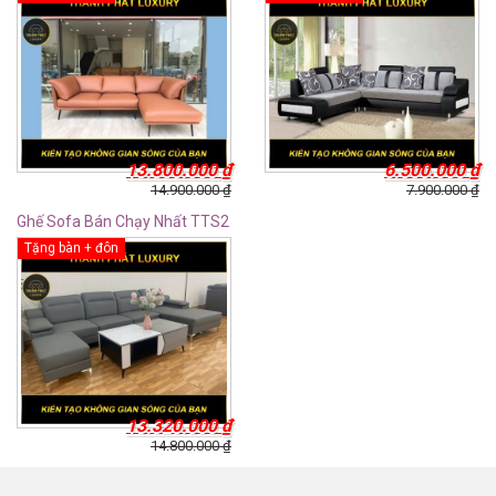
13.800.000
₫
6.500.000
₫
14.900.000
₫
7.900.000
₫
Ghế Sofa Bán Chạy Nhất TTS2
Tặng bàn + đôn
13.320.000
₫
14.800.000
₫