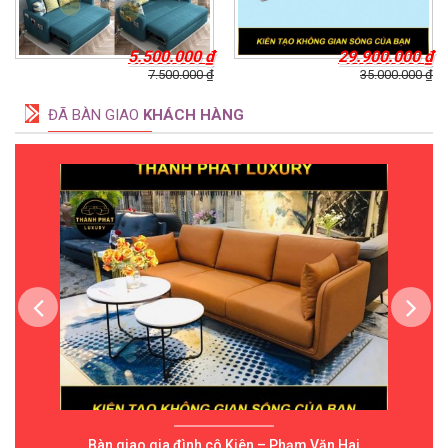
5.500.000
₫
29.900.000
₫
7.500.000
₫
35.000.000
₫
ĐÃ BÀN GIAO
KHÁCH HÀNG
Bàn giao gia đình cô Kiên – Phạm Văn Hai