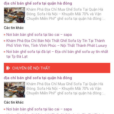
địa chỉ bán ghế sofa tại quận hà đông
Khám Phá Địa Chỉ Mua Ghế Sofa Tại Quận Hà
Đông. Sofa Hà Nội – Khuyến Mãi 70% và Vận
Chuyển Miễn Phí!” ghế sofa tại quận hà đông :
Bạn đang muốn trang trí không gian sống của
mình. Với những chiếc ghế sofa đẹp mắt và chất
Các tin khác
lượng? Hãy đến với Sofa Hà […]
Nơi bán bàn ghế sofa tại lào cai – sapa
Khám Phá Địa Chỉ Bán Nội Thất Ghế Sofa Uy Tín Tại Thành
Phố Vĩnh Yên, Tỉnh Vĩnh Phúc – Nội Thất Thành Phát Luxury
Nơi bán ghế sofa tại đà lạt – Địa chỉ bán ghế sofa uy tín nhất
tại Tp Đà Lạt
CHUYÊN ĐỀ NỘI THẤT
địa chỉ bán ghế sofa tại quận hà đông
Khám Phá Địa Chỉ Mua Ghế Sofa Tại Quận Hà
Đông. Sofa Hà Nội – Khuyến Mãi 70% và Vận
Chuyển Miễn Phí!” ghế sofa tại quận hà đông :
Bạn đang muốn trang trí không gian sống của
mình. Với những chiếc ghế sofa đẹp mắt và chất
Các tin khác
lượng? Hãy đến với Sofa Hà […]
Nơi bán bàn ghế sofa tại lào cai – sapa