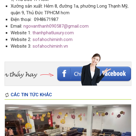
Xưởng sản xuất: Hẻm 8, đường 1a, phường Long Thạnh Mỹ,
quận 9, Thủ Đức TPHCM hcm
Điện thoại: 0948671987
Email:
ngovanthanh090587@gmail.com
Website 1:
thanhphatluxury.com
Website 2:
sofahochiminh.com
Website 3:
sofahochiminh.vn
CÁC TIN TỨC KHÁC