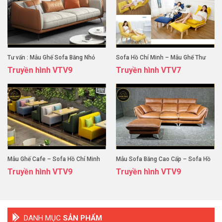
Tư vấn : Mẫu Ghế Sofa Băng Nhỏ
Sofa Hồ Chí Minh – Mẫu Ghế Thư
Truyền hình VTV9
Truyền hình VTV7
Nhắn Cho Phòng Khách
Giản
Mẫu Ghế Cafe – Sofa Hồ Chí Minh
Mẫu Sofa Băng Cao Cấp – Sofa Hồ
Truyền hình VTV9
Truyền hình VTV9
Chí Minh
DANH MỤC
SẢN PHẨM