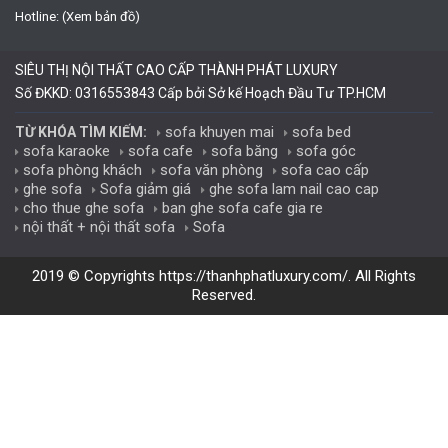
Hotline: (Xem bản đồ)
SIÊU THỊ NỘI THẤT CAO CẤP THÀNH PHÁT LUXURY
Số ĐKKD: 0316553843 Cấp bởi Sở kế Hoạch Đầu Tư TP.HCM
sofa khuyen mai
sofa bed
TỪ KHÓA TÌM KIẾM:
sofa karaoke
sofa cafe
sofa băng
sofa góc
sofa phòng khách
sofa văn phòng
sofa cao cấp
ghe sofa
Sofa giảm giá
ghe sofa lam nail cao cap
cho thue ghe sofa
ban ghe sofa cafe gia re
nội thất + nội thất sofa
Sofa
2019 © Copyrights
https://thanhphatluxury.com/
. All Rights
Reserved.