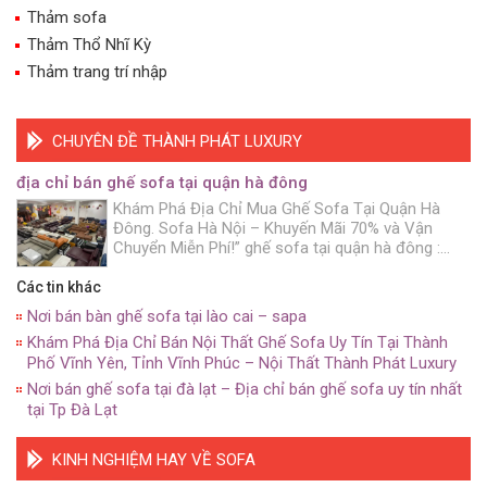
Thảm sofa
Thảm Thổ Nhĩ Kỳ
Thảm trang trí nhập
CHUYÊN ĐỀ THÀNH PHÁT LUXURY
địa chỉ bán ghế sofa tại quận hà đông
Khám Phá Địa Chỉ Mua Ghế Sofa Tại Quận Hà
Đông. Sofa Hà Nội – Khuyến Mãi 70% và Vận
Chuyển Miễn Phí!” ghế sofa tại quận hà đông :
Bạn đang muốn trang trí không gian sống của
mình. Với những chiếc ghế sofa đẹp mắt và chất
Các tin khác
lượng? Hãy đến với Sofa Hà […]
Nơi bán bàn ghế sofa tại lào cai – sapa
Khám Phá Địa Chỉ Bán Nội Thất Ghế Sofa Uy Tín Tại Thành
Phố Vĩnh Yên, Tỉnh Vĩnh Phúc – Nội Thất Thành Phát Luxury
Nơi bán ghế sofa tại đà lạt – Địa chỉ bán ghế sofa uy tín nhất
tại Tp Đà Lạt
KINH NGHIỆM HAY VỀ SOFA