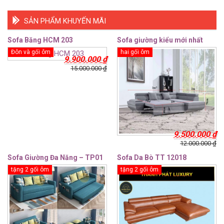
SẢN PHẨM KHUYẾN MÃI
Sofa Băng HCM 203
Sofa giường kiểu mới nhất
Đôn và gối ôm
hai gối ôm
9.900.000
₫
15.000.000
₫
9.500.000
₫
12.000.000
₫
Sofa Giường Đa Năng – TP01
Sofa Da Bò TT 12018
tặng 2 gối ôm
tặng 2 gối ôm