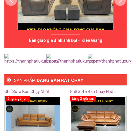
Bàn giao gia đình anh Đạt – Kiên Giang
SẢN PHẨM
ĐANG BÁN RẤT CHẠY
Ghế Sofa Bán Chạy Nhất
Ghế Sofa Bán Chạy Nhất
TTS14
TTS13
tặng 2 gối ôm
tặng 2 gối ôm