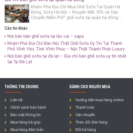
Khám Phá Địa Chỉ Mua Ghế Sofa Tại Quận Hà
Đông. Sofa Hà Nội – Khuyến Mãi 70% và Vận
Chuyển Miễn Phí!” ghế sofa tại quận hà đông :
Bạn đang muốn trang trí không gian sống của
mình. Với những chiếc ghế sofa đẹp mắt và chất
Các tin khác
lượng? Hãy đến với Sofa Hà […]
Nơi bán bàn ghế sofa tại lào cai – sapa
Khám Phá Địa Chỉ Bán Nội Thất Ghế Sofa Uy Tín Tại Thành
Phố Vĩnh Yên, Tỉnh Vĩnh Phúc – Nội Thất Thành Phát Luxury
Nơi bán ghế sofa tại đà lạt – Địa chỉ bán ghế sofa uy tín nhất
tại Tp Đà Lạt
THÔNG TIN CHUNG
DÀNH CHO NGƯỜI MUA
Liên hệ
Hướng dẫn mua hàng online
Chính sách bảo hành
Thanh toán
Bảo mật thông tin
Vận chuyển
Mua hàng trả góp
Theo dõi đơn hàng
Mua hàng đảm bảo
Đổi trả hàng