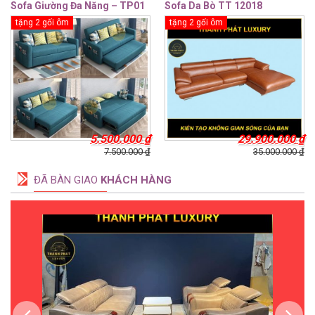
Sofa Giường Đa Năng – TP01
Sofa Da Bò TT 12018
tặng 2 gối ôm
tặng 2 gối ôm
5.500.000
₫
29.900.000
₫
7.500.000
₫
35.000.000
₫
ĐÃ BÀN GIAO
KHÁCH HÀNG