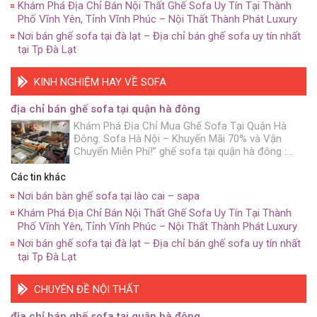
Khám Phá Địa Chỉ Bán Nội Thất Ghế Sofa Uy Tín Tại Thành
Phố Vĩnh Yên, Tỉnh Vĩnh Phúc – Nội Thất Thành Phát Luxury
Nơi bán ghế sofa tại đà lạt – Địa chỉ bán ghế sofa uy tín nhất
tại Tp Đà Lạt
KINH NGHIỆM HAY VỀ SOFA
địa chỉ bán ghế sofa tại quận hà đông
Khám Phá Địa Chỉ Mua Ghế Sofa Tại Quận Hà
Đông. Sofa Hà Nội – Khuyến Mãi 70% và Vận
Chuyển Miễn Phí!” ghế sofa tại quận hà đông :
Bạn đang muốn trang trí không gian sống của
mình. Với những chiếc ghế sofa đẹp mắt và chất
Các tin khác
lượng? Hãy đến với Sofa Hà […]
Nơi bán bàn ghế sofa tại lào cai – sapa
Khám Phá Địa Chỉ Bán Nội Thất Ghế Sofa Uy Tín Tại Thành
Phố Vĩnh Yên, Tỉnh Vĩnh Phúc – Nội Thất Thành Phát Luxury
Nơi bán ghế sofa tại đà lạt – Địa chỉ bán ghế sofa uy tín nhất
tại Tp Đà Lạt
CHUYÊN ĐỀ NỘI THẤT
địa chỉ bán ghế sofa tại quận hà đông