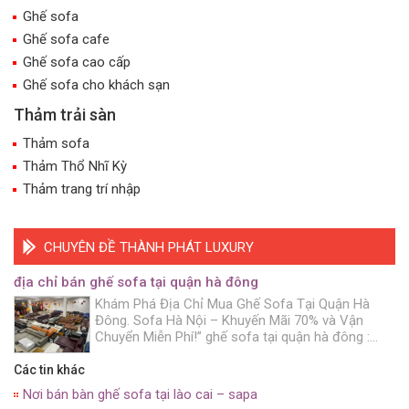
Ghế sofa
Ghế sofa cafe
Ghế sofa cao cấp
Ghế sofa cho khách sạn
Thảm trải sàn
Thảm sofa
Thảm Thổ Nhĩ Kỳ
Thảm trang trí nhập
CHUYÊN ĐỀ THÀNH PHÁT LUXURY
địa chỉ bán ghế sofa tại quận hà đông
Khám Phá Địa Chỉ Mua Ghế Sofa Tại Quận Hà
Đông. Sofa Hà Nội – Khuyến Mãi 70% và Vận
Chuyển Miễn Phí!” ghế sofa tại quận hà đông :
Bạn đang muốn trang trí không gian sống của
mình. Với những chiếc ghế sofa đẹp mắt và chất
Các tin khác
lượng? Hãy đến với Sofa Hà […]
Nơi bán bàn ghế sofa tại lào cai – sapa