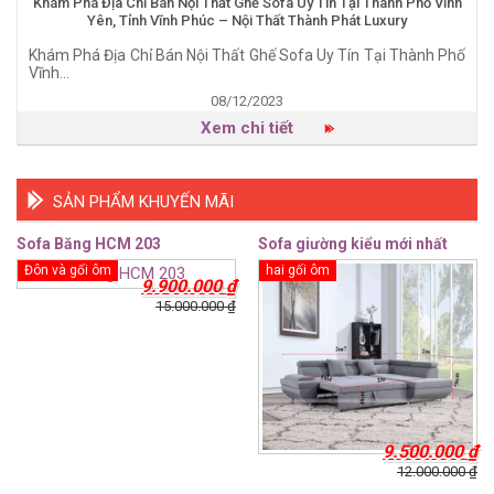
Khám Phá Địa Chỉ Bán Nội Thất Ghế Sofa Uy Tín Tại Thành Phố Vĩnh
Yên, Tỉnh Vĩnh Phúc – Nội Thất Thành Phát Luxury
Khám Phá Địa Chỉ Bán Nội Thất Ghế Sofa Uy Tín Tại Thành Phố
Vĩnh...
08/12/2023
Xem chi tiết
SẢN PHẨM KHUYẾN MÃI
Sofa Băng HCM 203
Sofa giường kiểu mới nhất
Đôn và gối ôm
hai gối ôm
9.900.000
₫
15.000.000
₫
9.500.000
₫
12.000.000
₫