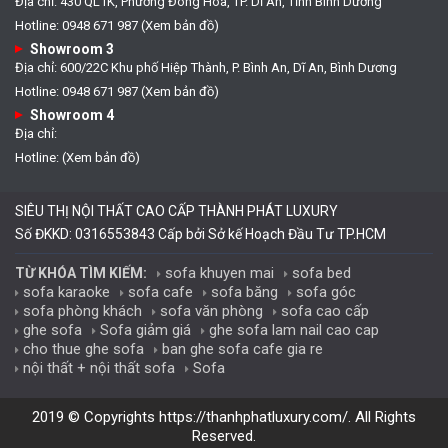
Địa chỉ: 430 QL1K, Phường Đông Hòa, TP. Dĩ An, Tỉnh Bình Dương
Hotline: 0948 671 987 (Xem bản đồ)
Showroom 3
Địa chỉ: 600/22C Khu phố Hiệp Thành, P. Bình An, Dĩ An, Bình Dương
Hotline: 0948 671 987 (Xem bản đồ)
Showroom 4
Địa chỉ:
Hotline: (Xem bản đồ)
SIÊU THỊ NỘI THẤT CAO CẤP THÀNH PHÁT LUXURY
Số ĐKKD: 0316553843 Cấp bởi Sở kế Hoạch Đầu Tư TP.HCM
sofa khuyen mai
sofa bed
TỪ KHÓA TÌM KIẾM:
sofa karaoke
sofa cafe
sofa băng
sofa góc
sofa phòng khách
sofa văn phòng
sofa cao cấp
ghe sofa
Sofa giảm giá
ghe sofa lam nail cao cap
cho thue ghe sofa
ban ghe sofa cafe gia re
nội thất + nội thất sofa
Sofa
2019 © Copyrights
https://thanhphatluxury.com/
. All Rights
Reserved.