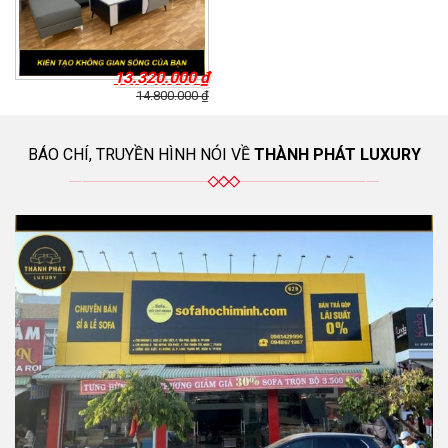
13.320.000
₫
14.800.000
₫
BÁO CHÍ, TRUYỀN HÌNH NÓI VỀ
THÀNH PHÁT LUXURY