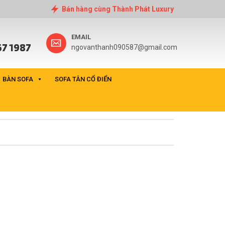
Bán hàng cùng Thành Phát Luxury
EMAIL
7 1987
ngovanthanh090587@gmail.com
BÀN SOFA
SOFA TÂN CỔ ĐIỂN