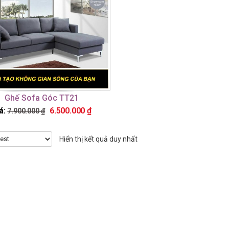
Ghế Sofa Góc TT21
á:
6.500.000
₫
7.900.000
₫
Hiển thị kết quả duy nhất