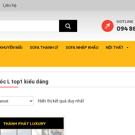
Liên hệ
HOTLINE
094 86
 KHUYẾN MÃI
SOFA THANH LÝ
SOFA NHẬP KHẨU
NỘI THẤT
óc L top1 kiểu dáng
Hiển thị kết quả duy nhất