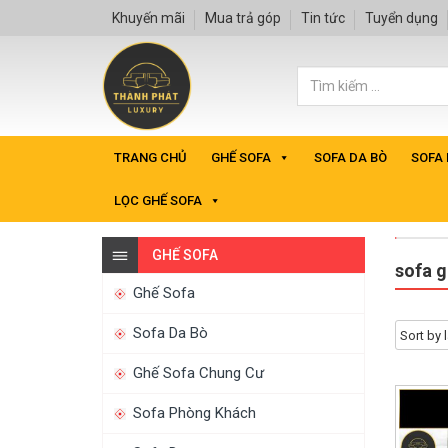
Khuyến mãi
Mua trả góp
Tin tức
Tuyển dụng
TRANG CHỦ
GHẾ SOFA
SOFA DA BÒ
SOFA
LỌC GHẾ SOFA
GHẾ SOFA
sofa g
Ghế Sofa
Sofa Da Bò
Ghế Sofa Chung Cư
Sofa Phòng Khách