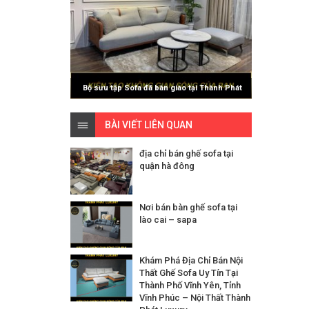
Bộ sưu tập Sofa đã bàn giao tại Thành Phát
Luxury
BÀI VIẾT LIÊN QUAN
địa chỉ bán ghế sofa tại
quận hà đông
Nơi bán bàn ghế sofa tại
lào cai – sapa
Khám Phá Địa Chỉ Bán Nội
Thất Ghế Sofa Uy Tín Tại
Thành Phố Vĩnh Yên, Tỉnh
Vĩnh Phúc – Nội Thất Thành