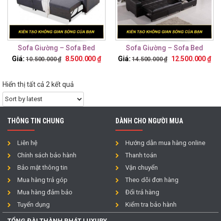
Sofa Giường – Sofa Bed
Sofa Giường – Sofa Bed
TTG3
TTG2
Giá:
8.500.000
₫
Giá:
12.500.000
₫
10.500.000
₫
14.500.000
₫
Hiển thị tất cả 2 kết quả
THÔNG TIN CHUNG
DÀNH CHO NGƯỜI MUA
Liên hệ
Hướng dẫn mua hàng online
Chính sách bảo hành
Thanh toán
Bảo mật thông tin
Vận chuyển
Mua hàng trả góp
Theo dõi đơn hàng
Mua hàng đảm bảo
Đổi trả hàng
Tuyển dụng
Kiểm tra bảo hành
TỔNG ĐÀI THÀNH PHÁT LUXURY