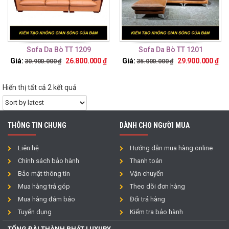
Sofa Da Bò TT 1209
Sofa Da Bò TT 1201
Giá:
26.800.000
₫
Giá:
29.900.000
₫
30.900.000
₫
35.000.000
₫
Hiển thị tất cả 2 kết quả
THÔNG TIN CHUNG
DÀNH CHO NGƯỜI MUA
Liên hệ
Hướng dẫn mua hàng online
Chính sách bảo hành
Thanh toán
Bảo mật thông tin
Vận chuyển
Mua hàng trả góp
Theo dõi đơn hàng
Mua hàng đảm bảo
Đổi trả hàng
Tuyển dụng
Kiểm tra bảo hành
TỔNG ĐÀI THÀNH PHÁT LUXURY