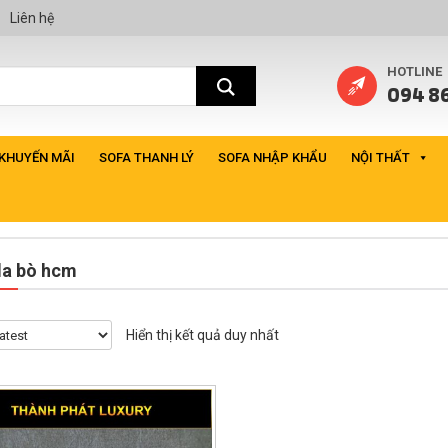
Liên hệ
HOTLINE
094 86
 KHUYẾN MÃI
SOFA THANH LÝ
SOFA NHẬP KHẨU
NỘI THẤT
da bò hcm
Hiển thị kết quả duy nhất