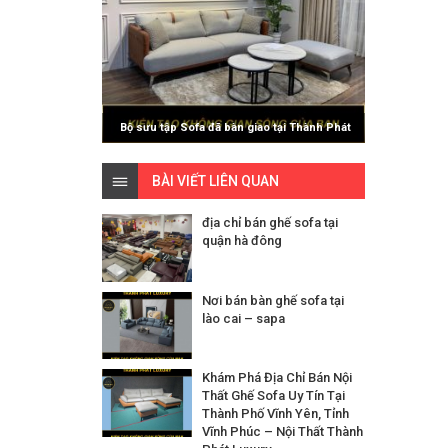
Bộ sưu tập Sofa đã bàn giao tại Thành Phát
Luxury
BÀI VIẾT LIÊN QUAN
địa chỉ bán ghế sofa tại
quận hà đông
Nơi bán bàn ghế sofa tại
lào cai – sapa
Khám Phá Địa Chỉ Bán Nội
Thất Ghế Sofa Uy Tín Tại
Thành Phố Vĩnh Yên, Tỉnh
Vĩnh Phúc – Nội Thất Thành