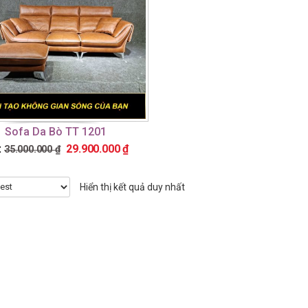
Sofa Da Bò TT 1201
:
29.900.000
₫
35.000.000
₫
Hiển thị kết quả duy nhất