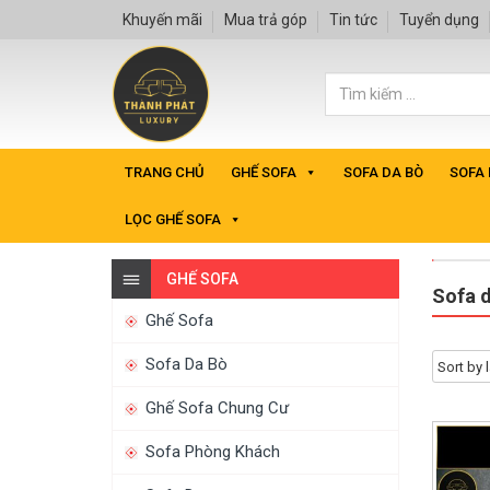
Khuyến mãi
Mua trả góp
Tin tức
Tuyển dụng
TRANG CHỦ
GHẾ SOFA
SOFA DA BÒ
SOFA
LỌC GHẾ SOFA
GHẾ SOFA
Sofa 
Ghế Sofa
Sofa Da Bò
Ghế Sofa Chung Cư
Sofa Phòng Khách