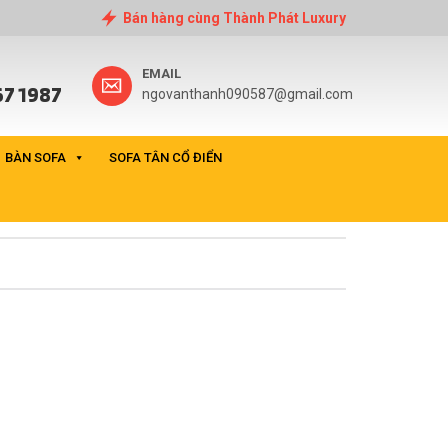
Bán hàng cùng Thành Phát Luxury
EMAIL
7 1987
ngovanthanh090587@gmail.com
BÀN SOFA
SOFA TÂN CỔ ĐIỂN