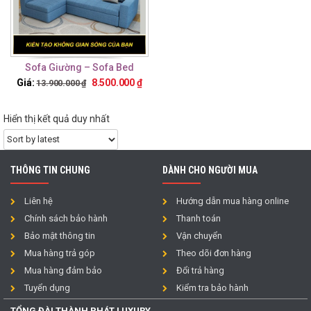
Sofa Giường – Sofa Bed
TTG13
Giá:
8.500.000
₫
13.900.000
₫
Hiển thị kết quả duy nhất
THÔNG TIN CHUNG
DÀNH CHO NGƯỜI MUA
Liên hệ
Hướng dẫn mua hàng online
Chính sách bảo hành
Thanh toán
Bảo mật thông tin
Vận chuyển
Mua hàng trả góp
Theo dõi đơn hàng
Mua hàng đảm bảo
Đổi trả hàng
Tuyển dụng
Kiểm tra bảo hành
TỔNG ĐÀI THÀNH PHÁT LUXURY