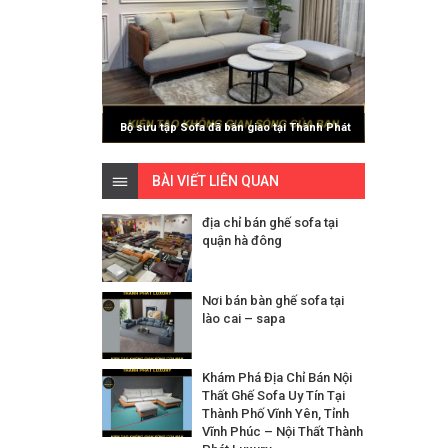
Bộ sưu tập Sofa đã bàn giao tại Thành Phát
Luxury
BÀI VIẾT LIÊN QUAN
địa chỉ bán ghế sofa tại
quận hà đông
Nơi bán bàn ghế sofa tại
lào cai – sapa
Khám Phá Địa Chỉ Bán Nội
Thất Ghế Sofa Uy Tín Tại
Thành Phố Vĩnh Yên, Tỉnh
Vĩnh Phúc – Nội Thất Thành