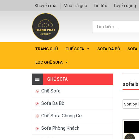
Khuyến mãi
Mua trả góp
Tin tức
Tuyển dụng
TRANG CHỦ
GHẾ SOFA
SOFA DA BÒ
SOFA
LỌC GHẾ SOFA
GHẾ SOFA
sofa b
Ghế Sofa
Sofa Da Bò
Ghế Sofa Chung Cư
Sofa Phòng Khách