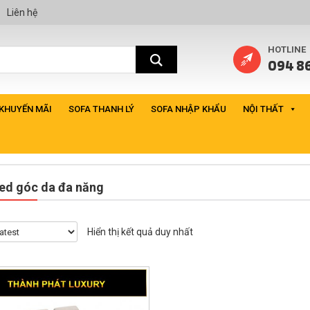
Liên hệ
HOTLINE
094 86
 KHUYẾN MÃI
SOFA THANH LÝ
SOFA NHẬP KHẨU
NỘI THẤT
ed góc da đa năng
Hiển thị kết quả duy nhất