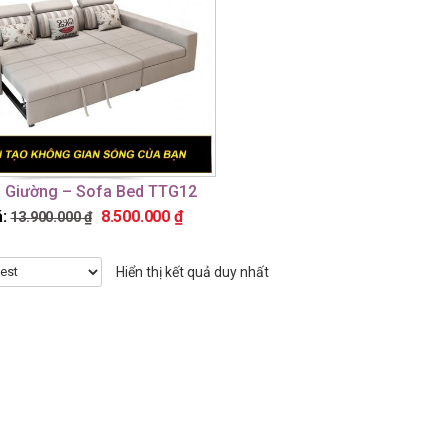
 Giường – Sofa Bed TTG12
:
8.500.000
₫
13.900.000
₫
Hiển thị kết quả duy nhất