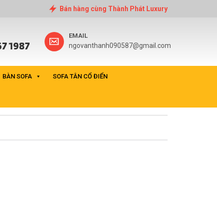
Bán hàng cùng Thành Phát Luxury
EMAIL
7 1987
ngovanthanh090587@gmail.com
BÀN SOFA
SOFA TÂN CỔ ĐIỂN