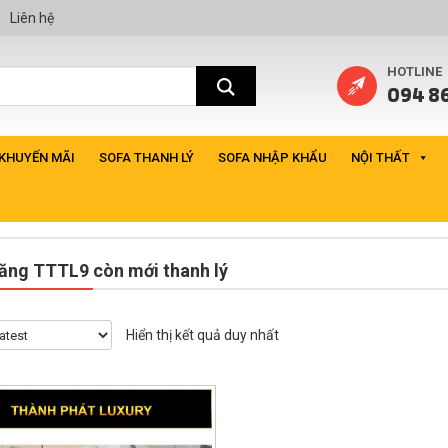
Liên hệ
HOTLINE
094 86
 KHUYẾN MÃI
SOFA THANH LÝ
SOFA NHẬP KHẨU
NỘI THẤT
ăng TTTL9 còn mới thanh lý
Hiển thị kết quả duy nhất