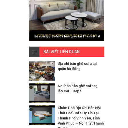
Bộ sưu tập Sofa đã bàn giao tại Thành Phát
Luxury
BÀI VIẾT LIÊN QUAN
địa chỉ bán ghế sofa tại
quận hà đông
Nơi bán bàn ghế sofa tại
lào cai – sapa
Khám Phá Địa Chỉ Bán Nội
Thất Ghế Sofa Uy Tín Tại
Thành Phố Vĩnh Yên, Tỉnh
Vĩnh Phúc – Nội Thất Thành