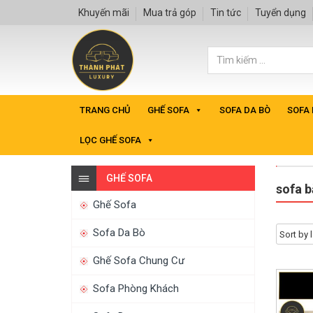
Khuyến mãi
Mua trả góp
Tin tức
Tuyển dụng
TRANG CHỦ
GHẾ SOFA
SOFA DA BÒ
SOFA
LỌC GHẾ SOFA
GHẾ SOFA
sofa b
Ghế Sofa
Sofa Da Bò
Ghế Sofa Chung Cư
Sofa Phòng Khách