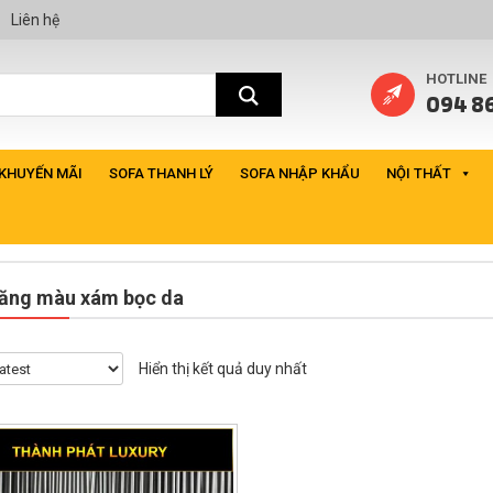
Liên hệ
HOTLINE
094 86
 KHUYẾN MÃI
SOFA THANH LÝ
SOFA NHẬP KHẨU
NỘI THẤT
băng màu xám bọc da
Hiển thị kết quả duy nhất