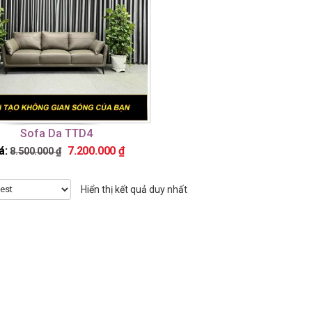
Sofa Da TTD4
á:
7.200.000
₫
8.500.000
₫
Hiển thị kết quả duy nhất