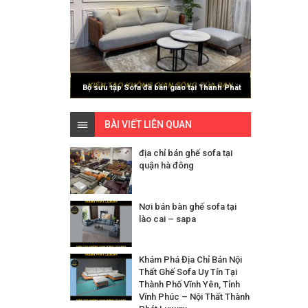
Bộ sưu tập Sofa đã bàn giao tại Thành Phát
Luxury
BÀI VIẾT LIÊN QUAN
địa chỉ bán ghế sofa tại
quận hà đông
Nơi bán bàn ghế sofa tại
lào cai – sapa
Khám Phá Địa Chỉ Bán Nội
Thất Ghế Sofa Uy Tín Tại
Thành Phố Vĩnh Yên, Tỉnh
Vĩnh Phúc – Nội Thất Thành