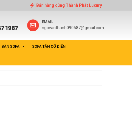
Bán hàng cùng Thành Phát Luxury
EMAIL
7 1987
ngovanthanh090587@gmail.com
BÀN SOFA
SOFA TÂN CỔ ĐIỂN