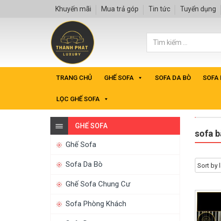
Khuyến mãi
Mua trả góp
Tin tức
Tuyển dụng
TRANG CHỦ
GHẾ SOFA
SOFA DA BÒ
SOFA
LỌC GHẾ SOFA
GHẾ SOFA
sofa 
Ghế Sofa
Sofa Da Bò
Ghế Sofa Chung Cư
Sofa Phòng Khách