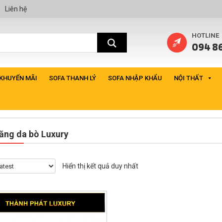
Liên hệ
HOTLINE
094 86
 KHUYẾN MÃI
SOFA THANH LÝ
SOFA NHẬP KHẨU
NỘI THẤT
ăng da bò Luxury
Hiển thị kết quả duy nhất