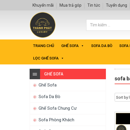
Khuyến mãi
Mua trả góp
Tin tức
Tuyển dụng
TRANG CHỦ
GHẾ SOFA
SOFA DA BÒ
SOFA
LỌC GHẾ SOFA
GHẾ SOFA
sofa b
Ghế Sofa
Sofa Da Bò
Ghế Sofa Chung Cư
Sofa Phòng Khách