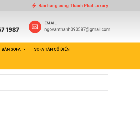
Bán hàng cùng Thành Phát Luxury
EMAIL
7 1987
ngovanthanh090587@gmail.com
BÀN SOFA
SOFA TÂN CỔ ĐIỂN