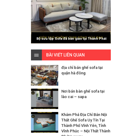
Bộ sưu tập Sofa đã bàn giao tại Thành Phát
Luxury
BÀI VIẾT LIÊN QUAN
địa chỉ bán ghế sofa tại
quận hà đông
Nơi bán bàn ghế sofa tại
lào cai – sapa
Khám Phá Địa Chỉ Bán Nội
Thất Ghế Sofa Uy Tín Tại
Thành Phố Vĩnh Yên, Tỉnh
Vĩnh Phúc – Nội Thất Thành