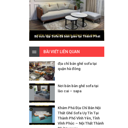
Bộ sưu tập Sofa đã bàn giao tại Thành Phát
Luxury
BÀI VIẾT LIÊN QUAN
địa chỉ bán ghế sofa tại
quận hà đông
Nơi bán bàn ghế sofa tại
lào cai – sapa
Khám Phá Địa Chỉ Bán Nội
Thất Ghế Sofa Uy Tín Tại
Thành Phố Vĩnh Yên, Tỉnh
Vĩnh Phúc – Nội Thất Thành