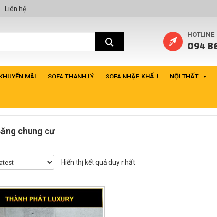
Liên hệ
HOTLINE
094 86
 KHUYẾN MÃI
SOFA THANH LÝ
SOFA NHẬP KHẨU
NỘI THẤT
Băng chung cư
Hiển thị kết quả duy nhất