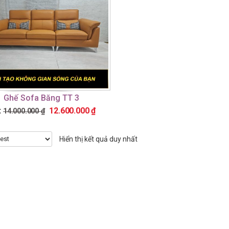
Ghế Sofa Băng TT 3
:
12.600.000
₫
14.000.000
₫
Hiển thị kết quả duy nhất