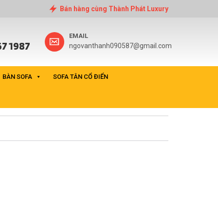
Bán hàng cùng Thành Phát Luxury
EMAIL
7 1987
ngovanthanh090587@gmail.com
BÀN SOFA
SOFA TÂN CỔ ĐIỂN