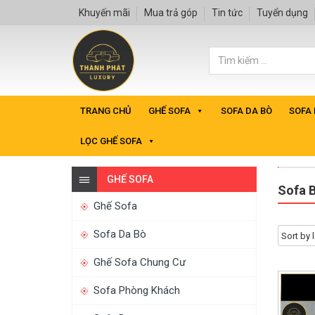
Khuyến mãi
Mua trả góp
Tin tức
Tuyển dụng
TRANG CHỦ
GHẾ SOFA
SOFA DA BÒ
SOFA
LỌC GHẾ SOFA
GHẾ SOFA
Sofa 
Ghế Sofa
Sofa Da Bò
Ghế Sofa Chung Cư
Sofa Phòng Khách