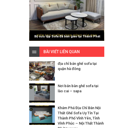
Bộ sưu tập Sofa đã bàn giao tại Thành Phát
Luxury
BÀI VIẾT LIÊN QUAN
địa chỉ bán ghế sofa tại
quận hà đông
Nơi bán bàn ghế sofa tại
lào cai – sapa
Khám Phá Địa Chỉ Bán Nội
Thất Ghế Sofa Uy Tín Tại
Thành Phố Vĩnh Yên, Tỉnh
Vĩnh Phúc – Nội Thất Thành