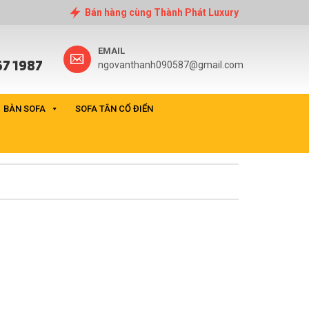
Bán hàng cùng Thành Phát Luxury
EMAIL
7 1987
ngovanthanh090587@gmail.com
BÀN SOFA
SOFA TÂN CỔ ĐIỂN