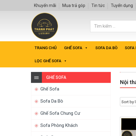
Khuyến mãi
Mua trả góp
Tin tức
Tuyển dụng
TRANG CHỦ
GHẾ SOFA
SOFA DA BÒ
SOFA
LỌC GHẾ SOFA
GHẾ SOFA
Nội th
Ghế Sofa
Sofa Da Bò
Ghế Sofa Chung Cư
Sofa Phòng Khách