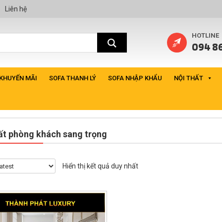
Liên hệ
HOTLINE
094 86
 KHUYẾN MÃI
SOFA THANH LÝ
SOFA NHẬP KHẨU
NỘI THẤT
ất phòng khách sang trọng
Hiển thị kết quả duy nhất