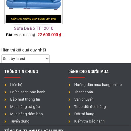
Sofa Da Bò TT 12010
Giá:
22.600.000
₫
29.800.000
₫
Hiển thị kết quả duy nhất
THÔNG TIN CHUNG
DÀNH CHO NGƯỜI MUA
Liên hệ
Hướng dẫn mua hàng online
Chính sách bảo hành
Thanh toán
Bảo mật thông tin
Vận chuyển
Mua hàng trả góp
Theo dõi đơn hàng
Mua hàng đảm bảo
Đổi trả hàng
Tuyển dụng
Kiểm tra bảo hành
TỔNG ĐÀI THÀNH PHÁT LUXURY