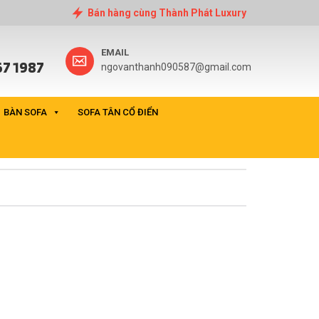
Bán hàng cùng Thành Phát Luxury
EMAIL
7 1987
ngovanthanh090587@gmail.com
BÀN SOFA
SOFA TÂN CỔ ĐIỂN