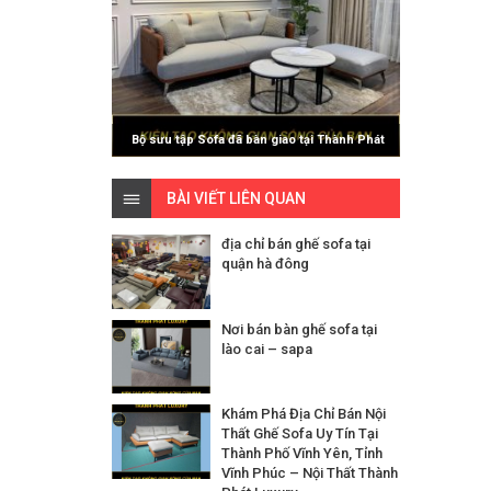
Bộ sưu tập Sofa đã bàn giao tại Thành Phát
Luxury
BÀI VIẾT LIÊN QUAN
địa chỉ bán ghế sofa tại
quận hà đông
Nơi bán bàn ghế sofa tại
lào cai – sapa
Khám Phá Địa Chỉ Bán Nội
Thất Ghế Sofa Uy Tín Tại
Thành Phố Vĩnh Yên, Tỉnh
Vĩnh Phúc – Nội Thất Thành