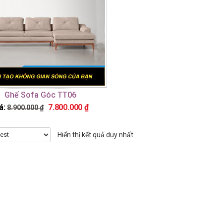
Ghế Sofa Góc TT06
á:
7.800.000
₫
8.900.000
₫
Hiển thị kết quả duy nhất