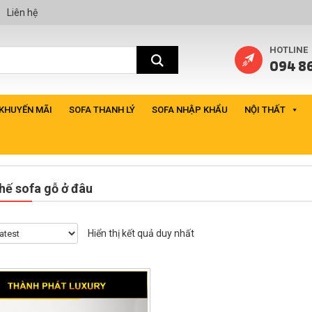
Liên hệ
HOTLINE
094 86
 KHUYẾN MÃI
SOFA THANH LÝ
SOFA NHẬP KHẨU
NỘI THẤT
ế sofa gỗ ở đâu
Hiển thị kết quả duy nhất