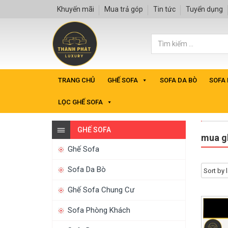
Khuyến mãi
Mua trả góp
Tin tức
Tuyển dụng
TRANG CHỦ
GHẾ SOFA
SOFA DA BÒ
SOFA
LỌC GHẾ SOFA
GHẾ SOFA
mua gh
Ghế Sofa
Sofa Da Bò
Ghế Sofa Chung Cư
Sofa Phòng Khách