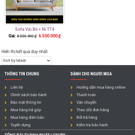
Sofa Vải Bố + Nỉ TT4
Giá:
6.500.000
₫
8.500.000
₫
Hiển thị kết quả duy nhất
THÔNG TIN CHUNG
DÀNH CHO NGƯỜI MUA
Liên hệ
Hướng dẫn mua hàng online
Chính sách bảo hành
Thanh toán
Bảo mật thông tin
Vận chuyển
Mua hàng trả góp
Theo dõi đơn hàng
Mua hàng đảm bảo
Đổi trả hàng
Tuyển dụng
Kiểm tra bảo hành
TỔNG ĐÀI THÀNH PHÁT LUXURY