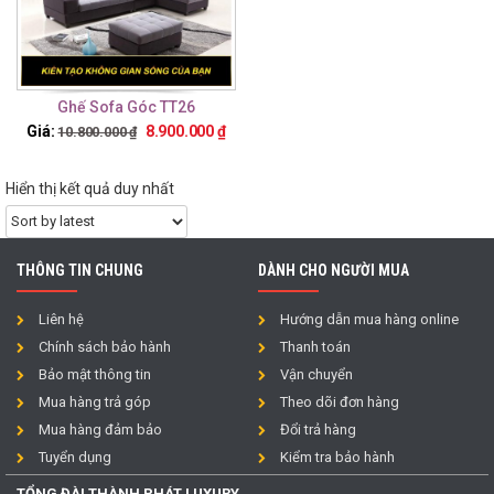
Ghế Sofa Góc TT26
Giá:
8.900.000
₫
10.800.000
₫
Hiển thị kết quả duy nhất
THÔNG TIN CHUNG
DÀNH CHO NGƯỜI MUA
Liên hệ
Hướng dẫn mua hàng online
Chính sách bảo hành
Thanh toán
Bảo mật thông tin
Vận chuyển
Mua hàng trả góp
Theo dõi đơn hàng
Mua hàng đảm bảo
Đổi trả hàng
Tuyển dụng
Kiểm tra bảo hành
TỔNG ĐÀI THÀNH PHÁT LUXURY