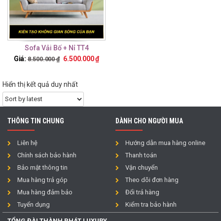
Sofa Vải Bố + Nỉ TT4
Giá:
6.500.000
₫
8.500.000
₫
Hiển thị kết quả duy nhất
THÔNG TIN CHUNG
DÀNH CHO NGƯỜI MUA
Liên hệ
Hướng dẫn mua hàng online
Chính sách bảo hành
Thanh toán
Bảo mật thông tin
Vận chuyển
Mua hàng trả góp
Theo dõi đơn hàng
Mua hàng đảm bảo
Đổi trả hàng
Tuyển dụng
Kiểm tra bảo hành
TỔNG ĐÀI THÀNH PHÁT LUXURY