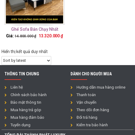
Ghế Sofa Bán Chạy Nhất
TTS2
Giá:
13.320.000
₫
14.800.000
₫
Hiển thị kết quả duy nhất
THÔNG TIN CHUNG
DÀNH CHO NGƯỜI MUA
Liên hệ
Hướng dẫn mua hàng online
Chính sách bảo hành
Thanh toán
Bảo mật thông tin
Vận chuyển
Mua hàng trả góp
Theo dõi đơn hàng
Mua hàng đảm bảo
Đổi trả hàng
Tuyển dụng
Kiểm tra bảo hành
TỔNG ĐÀI THÀNH PHÁT LUXURY