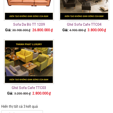
Sofa Da Bò TT 1209
Ghế Sofa Cafe TTC04
Giá:
26.800.000
₫
Giá:
3.800.000
₫
30.900.000
₫
4.900.000
₫
Ghế Sofa Cafe TTC03
Giá:
2.800.000
₫
3.200.000
₫
Hiển thị tất cả 3 kết quả