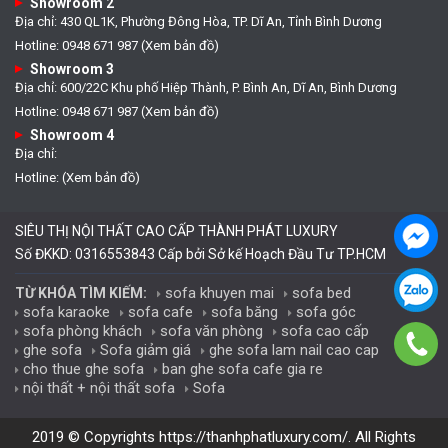
Showroom 2
Địa chỉ: 430 QL1K, Phường Đông Hòa, TP. Dĩ An, Tỉnh Bình Dương
Hotline: 0948 671 987 (Xem bản đồ)
Showroom 3
Địa chỉ: 600/22C Khu phố Hiệp Thành, P. Bình An, Dĩ An, Bình Dương
Hotline: 0948 671 987 (Xem bản đồ)
Showroom 4
Địa chỉ:
Hotline: (Xem bản đồ)
SIÊU THỊ NỘI THẤT CAO CẤP THÀNH PHÁT LUXURY
Số ĐKKD: 0316553843 Cấp bởi Sở kế Hoạch Đầu Tư TP.HCM
sofa khuyen mai
sofa bed
TỪ KHÓA TÌM KIẾM:
sofa karaoke
sofa cafe
sofa băng
sofa góc
sofa phòng khách
sofa văn phòng
sofa cao cấp
ghe sofa
Sofa giảm giá
ghe sofa lam nail cao cap
cho thue ghe sofa
ban ghe sofa cafe gia re
nội thất + nội thất sofa
Sofa
2019 © Copyrights
https://thanhphatluxury.com/
. All Rights