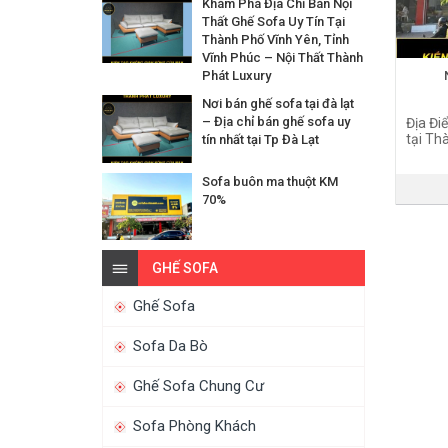
Khám Phá Địa Chỉ Bán Nội
Thất Ghế Sofa Uy Tín Tại
Thành Phố Vĩnh Yên, Tỉnh
Vĩnh Phúc – Nội Thất Thành
Phát Luxury
Nơi bán ghế sofa tại đà lạt
– Địa chỉ bán ghế sofa uy
Địa Đi
tại Th
tín nhất tại Tp Đà Lạt
Sofa buôn ma thuột KM
70%
GHẾ SOFA
Ghế Sofa
Sofa Da Bò
Ghế Sofa Chung Cư
Sofa Phòng Khách