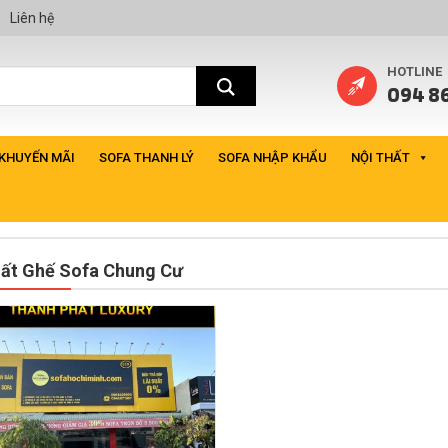
Liên hệ
HOTLINE
094 86
 KHUYẾN MÃI
SOFA THANH LÝ
SOFA NHẬP KHẨU
NỘI THẤT
hất Ghế Sofa Chung Cư