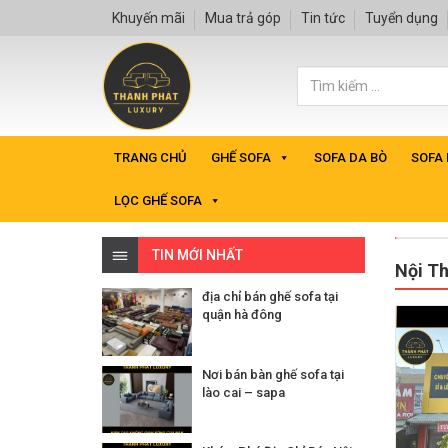
Khuyến mãi
Mua trả góp
Tin tức
Tuyển dụng
TRANG CHỦ
GHẾ SOFA
SOFA DA BÒ
SOFA
LỌC GHẾ SOFA
TIN MỚI NHẤT
Nội T
địa chỉ bán ghế sofa tại
quận hà đông
Nơi bán bàn ghế sofa tại
lào cai – sapa