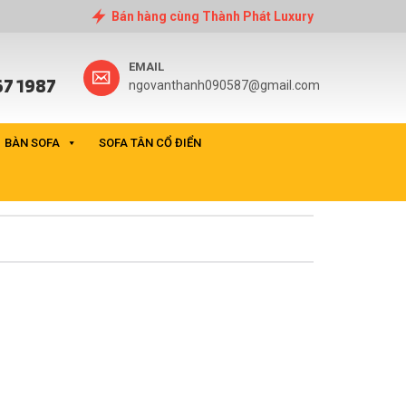
Bán hàng cùng Thành Phát Luxury
EMAIL
7 1987
ngovanthanh090587@gmail.com
BÀN SOFA
SOFA TÂN CỔ ĐIỂN