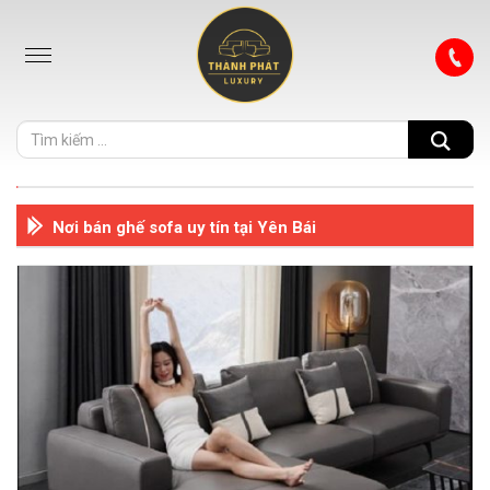
Nơi bán ghế sofa uy tín tại Yên Bái