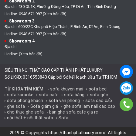
Showroom 2
Địa chỉ: 430 QL1K, Phường Đông Hòa, TP. Dĩ An, Tỉnh Bình Dương
Hotline: 0948 671 987 (Xem bản đồ)
Showroom 3
Địa chỉ: 600/22C Khu phố Hiệp Thành, P. Bình An, Dĩ An, Bình Dương
Hotline: 0948 671 987 (Xem bản đồ)
Showroom 4
Địa chỉ:
Hotline: (Xem bản đồ)
SIÊU THỊ NỘI THẤT CAO CẤP THÀNH PHÁT LUXURY
Số ĐKKD: 0316553843 Cấp bởi Sở kế Hoạch Đầu Tư TP.HCM
sofa khuyen mai
sofa bed
TỪ KHÓA TÌM KIẾM:
sofa karaoke
sofa cafe
sofa băng
sofa góc
sofa phòng khách
sofa văn phòng
sofa cao cấp
ghe sofa
Sofa giảm giá
ghe sofa lam nail cao cap
cho thue ghe sofa
ban ghe sofa cafe gia re
nội thất + nội thất sofa
Sofa
2019 © Copyrights
https://thanhphatluxury.com/
. All Rights