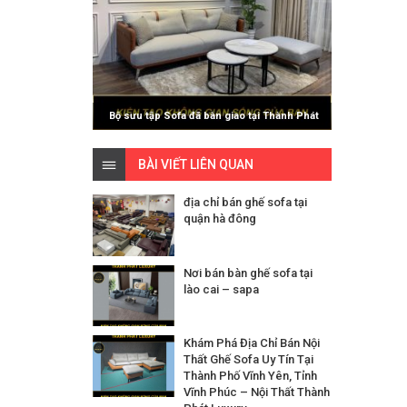
Bộ sưu tập Sofa đã bàn giao tại Thành Phát
Luxury
BÀI VIẾT LIÊN QUAN
địa chỉ bán ghế sofa tại
quận hà đông
Nơi bán bàn ghế sofa tại
lào cai – sapa
Khám Phá Địa Chỉ Bán Nội
Thất Ghế Sofa Uy Tín Tại
Thành Phố Vĩnh Yên, Tỉnh
Vĩnh Phúc – Nội Thất Thành