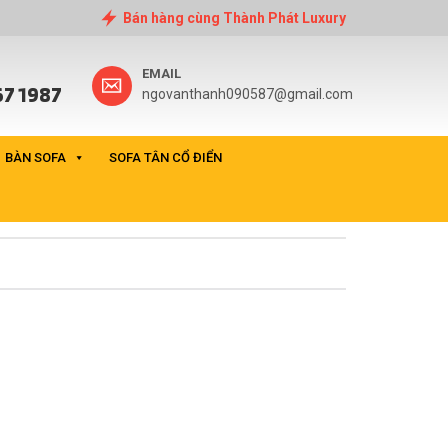
Bán hàng cùng Thành Phát Luxury
EMAIL
7 1987
ngovanthanh090587@gmail.com
BÀN SOFA
SOFA TÂN CỔ ĐIỂN