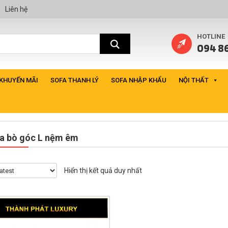
Liên hệ
HOTLINE
094 86
 KHUYẾN MÃI
SOFA THANH LÝ
SOFA NHẬP KHẨU
NỘI THẤT
da bò góc L nệm êm
Hiển thị kết quả duy nhất