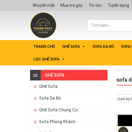
Khuyến mãi
Mua trả góp
Tin tức
Tuyển dụng
TRANG CHỦ
GHẾ SOFA
SOFA DA BÒ
SOFA
LỌC GHẾ SOFA
GHẾ SOFA
sofa 
Ghế Sofa
Sofa Da Bò
Ghế Sofa Chung Cư
Sofa Phòng Khách