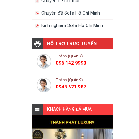
Chuyên đề nội thất
Chuyên đề Sofa Hồ Chí Minh
Kinh nghiệm Sofa Hồ Chí Minh
HỖ TRỢ TRỰC TUYẾN.
Thành (Quận 7)
096 142 9990
Thành (Quận 9)
0948 671 987
KHÁCH HÀNG ĐÃ MUA