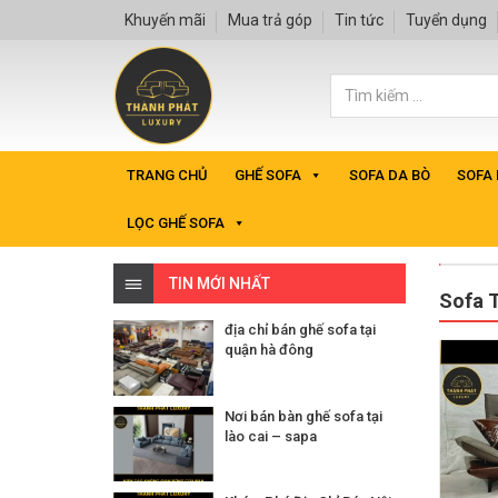
Khuyến mãi
Mua trả góp
Tin tức
Tuyển dụng
TRANG CHỦ
GHẾ SOFA
SOFA DA BÒ
SOFA
LỌC GHẾ SOFA
TIN MỚI NHẤT
Sofa 
địa chỉ bán ghế sofa tại
quận hà đông
Nơi bán bàn ghế sofa tại
lào cai – sapa