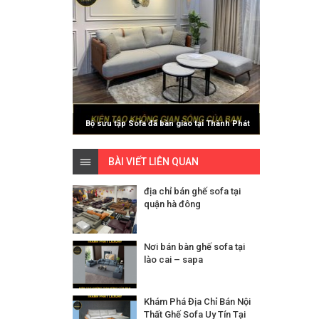
Bộ sưu tập Sofa đã bàn giao tại Thành Phát
Luxury
BÀI VIẾT LIÊN QUAN
địa chỉ bán ghế sofa tại
quận hà đông
Nơi bán bàn ghế sofa tại
lào cai – sapa
Khám Phá Địa Chỉ Bán Nội
Thất Ghế Sofa Uy Tín Tại