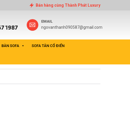
Bán hàng cùng Thành Phát Luxury
EMAIL
7 1987
ngovanthanh090587@gmail.com
BÀN SOFA
SOFA TÂN CỔ ĐIỂN