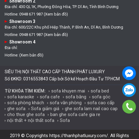
Showroom 2
Địa chỉ: 430 QL1K, Phường Đông Hòa, TP. Dĩ An, Tỉnh Bình Dương
Hotline: 0948 671 987 (Xem bản đồ)
Showroom 3
Địa chỉ: 600/22C Khu phố Hiệp Thành, P. Bình An, Dĩ An, Bình Dương
Hotline: 0948 671 987 (Xem bản đồ)
Showroom 4
Địa chỉ:
Hotline: (Xem bản đồ)
SIÊU THỊ NỘI THẤT CAO CẤP THÀNH PHÁT LUXURY
Số ĐKKD: 0316553843 Cấp bởi Sở kế Hoạch Đầu Tư TP.HCM
sofa khuyen mai
sofa bed
TỪ KHÓA TÌM KIẾM:
sofa karaoke
sofa cafe
sofa băng
sofa góc
sofa phòng khách
sofa văn phòng
sofa cao cấp
ghe sofa
Sofa giảm giá
ghe sofa lam nail cao cap
cho thue ghe sofa
ban ghe sofa cafe gia re
nội thất + nội thất sofa
Sofa
2019 © Copyrights
https://thanhphatluxury.com/
. All Rights