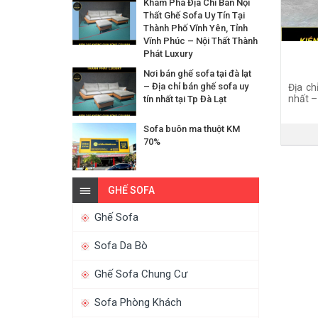
Khám Phá Địa Chỉ Bán Nội
Thất Ghế Sofa Uy Tín Tại
Thành Phố Vĩnh Yên, Tỉnh
Vĩnh Phúc – Nội Thất Thành
Phát Luxury
Nơi bán ghế sofa tại đà lạt
– Địa chỉ bán ghế sofa uy
Địa ch
nhất –
tín nhất tại Tp Đà Lạt
Sofa buôn ma thuột KM
70%
GHẾ SOFA
Ghế Sofa
Sofa Da Bò
Ghế Sofa Chung Cư
Sofa Phòng Khách