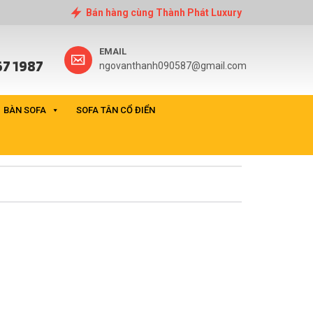
Bán hàng cùng Thành Phát Luxury
EMAIL
7 1987
ngovanthanh090587@gmail.com
BÀN SOFA
SOFA TÂN CỔ ĐIỂN