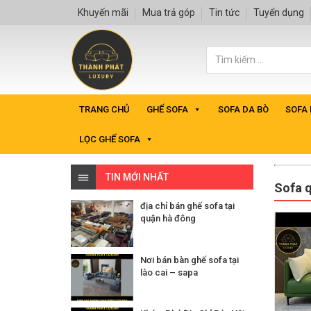
Khuyến mãi
Mua trả góp
Tin tức
Tuyển dụng
TRANG CHỦ
GHẾ SOFA
SOFA DA BÒ
SOFA
LỌC GHẾ SOFA
TIN MỚI NHẤT
Sofa 
địa chỉ bán ghế sofa tại
quận hà đông
Nơi bán bàn ghế sofa tại
lào cai – sapa