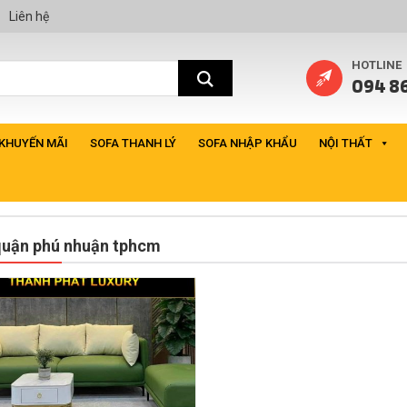
Liên hệ
HOTLINE
094 86
 KHUYẾN MÃI
SOFA THANH LÝ
SOFA NHẬP KHẨU
NỘI THẤT
quận phú nhuận tphcm