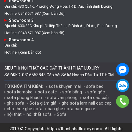
Showroom 2
Địa chỉ: 430 QL1K, Phường Đông Hòa, TP. Dĩ An, Tỉnh Bình Dương
Hotline: 0948 671 987 (Xem bản đồ)
Showroom 3
Địa chỉ: 600/22C Khu phố Hiệp Thành, P. Bình An, Dĩ An, Bình Dương
Hotline: 0948 671 987 (Xem bản đồ)
Showroom 4
Địa chỉ:
Hotline: (Xem bản đồ)
SIÊU THỊ NỘI THẤT CAO CẤP THÀNH PHÁT LUXURY
Số ĐKKD: 0316553843 Cấp bởi Sở kế Hoạch Đầu Tư TP.HCM
sofa khuyen mai
sofa bed
TỪ KHÓA TÌM KIẾM:
sofa karaoke
sofa cafe
sofa băng
sofa góc
sofa phòng khách
sofa văn phòng
sofa cao cấp
ghe sofa
Sofa giảm giá
ghe sofa lam nail cao cap
cho thue ghe sofa
ban ghe sofa cafe gia re
nội thất + nội thất sofa
Sofa
2019 © Copyrights
https://thanhphatluxury.com/
. All Rights