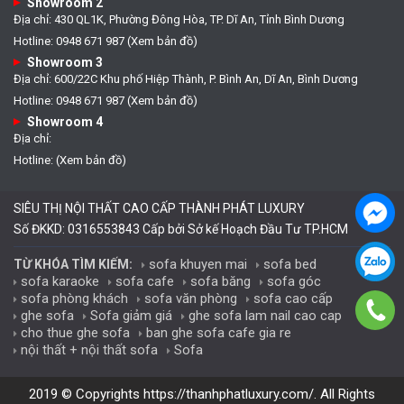
Showroom 2
Địa chỉ: 430 QL1K, Phường Đông Hòa, TP. Dĩ An, Tỉnh Bình Dương
Hotline: 0948 671 987 (Xem bản đồ)
Showroom 3
Địa chỉ: 600/22C Khu phố Hiệp Thành, P. Bình An, Dĩ An, Bình Dương
Hotline: 0948 671 987 (Xem bản đồ)
Showroom 4
Địa chỉ:
Hotline: (Xem bản đồ)
SIÊU THỊ NỘI THẤT CAO CẤP THÀNH PHÁT LUXURY
Số ĐKKD: 0316553843 Cấp bởi Sở kế Hoạch Đầu Tư TP.HCM
sofa khuyen mai
sofa bed
TỪ KHÓA TÌM KIẾM:
sofa karaoke
sofa cafe
sofa băng
sofa góc
sofa phòng khách
sofa văn phòng
sofa cao cấp
ghe sofa
Sofa giảm giá
ghe sofa lam nail cao cap
cho thue ghe sofa
ban ghe sofa cafe gia re
nội thất + nội thất sofa
Sofa
2019 © Copyrights
https://thanhphatluxury.com/
. All Rights