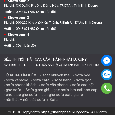
Showroom 2
Địa chỉ: 430 QL1K, Phường Đông Hòa, TP. Dĩ An, Tỉnh Bình Dương
Hotline: 0948 671 987 (Xem bản đồ)
Showroom 3
Địa chỉ: 600/22C Khu phố Hiệp Thành, P. Bình An, Dĩ An, Bình Dương
Hotline: 0948 671 987 (Xem bản đồ)
Showroom 4
Địa chỉ:
Hotline: (Xem bản đồ)
SIÊU THỊ NỘI THẤT CAO CẤP THÀNH PHÁT LUXURY
Số ĐKKD: 0316553843 Cấp bởi Sở kế Hoạch Đầu Tư TP.HCM
sofa khuyen mai
sofa bed
TỪ KHÓA TÌM KIẾM:
sofa karaoke
sofa cafe
sofa băng
sofa góc
sofa phòng khách
sofa văn phòng
sofa cao cấp
ghe sofa
Sofa giảm giá
ghe sofa lam nail cao cap
cho thue ghe sofa
ban ghe sofa cafe gia re
nội thất + nội thất sofa
Sofa
2019 © Copyrights
https://thanhphatluxury.com/
. All Rights