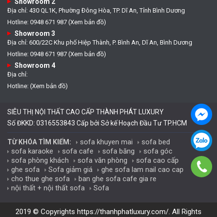
Showroom 2
Địa chỉ: 430 QL1K, Phường Đông Hòa, TP. Dĩ An, Tỉnh Bình Dương
Hotline: 0948 671 987 (Xem bản đồ)
Showroom 3
Địa chỉ: 600/22C Khu phố Hiệp Thành, P. Bình An, Dĩ An, Bình Dương
Hotline: 0948 671 987 (Xem bản đồ)
Showroom 4
Địa chỉ:
Hotline: (Xem bản đồ)
SIÊU THỊ NỘI THẤT CAO CẤP THÀNH PHÁT LUXURY
Số ĐKKD: 0316553843 Cấp bởi Sở kế Hoạch Đầu Tư TP.HCM
sofa khuyen mai
sofa bed
TỪ KHÓA TÌM KIẾM:
sofa karaoke
sofa cafe
sofa băng
sofa góc
sofa phòng khách
sofa văn phòng
sofa cao cấp
ghe sofa
Sofa giảm giá
ghe sofa lam nail cao cap
cho thue ghe sofa
ban ghe sofa cafe gia re
nội thất + nội thất sofa
Sofa
2019 © Copyrights
https://thanhphatluxury.com/
. All Rights