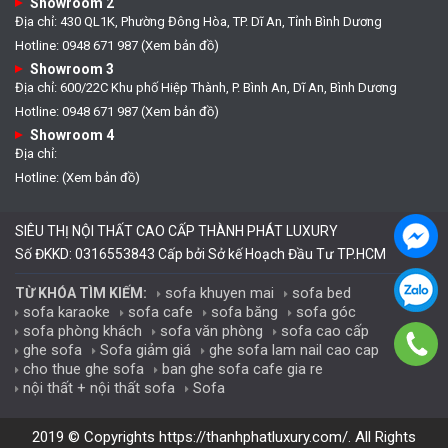
Showroom 2
Địa chỉ: 430 QL1K, Phường Đông Hòa, TP. Dĩ An, Tỉnh Bình Dương
Hotline: 0948 671 987 (Xem bản đồ)
Showroom 3
Địa chỉ: 600/22C Khu phố Hiệp Thành, P. Bình An, Dĩ An, Bình Dương
Hotline: 0948 671 987 (Xem bản đồ)
Showroom 4
Địa chỉ:
Hotline: (Xem bản đồ)
SIÊU THỊ NỘI THẤT CAO CẤP THÀNH PHÁT LUXURY
Số ĐKKD: 0316553843 Cấp bởi Sở kế Hoạch Đầu Tư TP.HCM
sofa khuyen mai
sofa bed
TỪ KHÓA TÌM KIẾM:
sofa karaoke
sofa cafe
sofa băng
sofa góc
sofa phòng khách
sofa văn phòng
sofa cao cấp
ghe sofa
Sofa giảm giá
ghe sofa lam nail cao cap
cho thue ghe sofa
ban ghe sofa cafe gia re
nội thất + nội thất sofa
Sofa
2019 © Copyrights
https://thanhphatluxury.com/
. All Rights