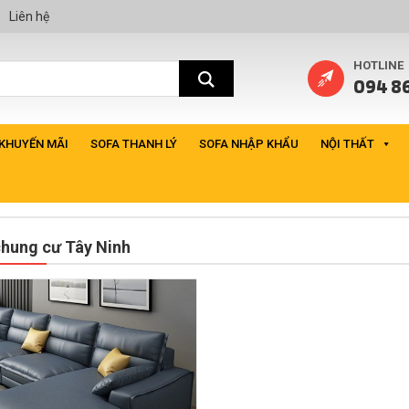
Liên hệ
HOTLINE
094 86
 KHUYẾN MÃI
SOFA THANH LÝ
SOFA NHẬP KHẨU
NỘI THẤT
hung cư Tây Ninh