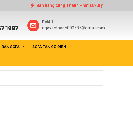
Bán hàng cùng Thành Phát Luxury
EMAIL
7 1987
ngovanthanh090587@gmail.com
BÀN SOFA
SOFA TÂN CỔ ĐIỂN