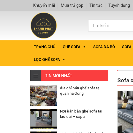
Khuyến mãi
Mua trả góp
Tin tức
Tuyển dụng
TRANG CHỦ
GHẾ SOFA
SOFA DA BÒ
SOFA
LỌC GHẾ SOFA
TIN MỚI NHẤT
Sofa c
địa chỉ bán ghế sofa tại
quận hà đông
Nơi bán bàn ghế sofa tại
lào cai – sapa