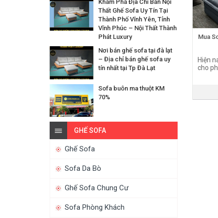
Khám Phá Địa Chỉ Bán Nội
Thất Ghế Sofa Uy Tín Tại
Thành Phố Vĩnh Yên, Tỉnh
Vĩnh Phúc – Nội Thất Thành
Phát Luxury
Mua So
Nơi bán ghế sofa tại đà lạt
– Địa chỉ bán ghế sofa uy
Hiện n
cho ph
tín nhất tại Tp Đà Lạt
Sofa buôn ma thuột KM
70%
GHẾ SOFA
Ghế Sofa
Sofa Da Bò
Ghế Sofa Chung Cư
Sofa Phòng Khách