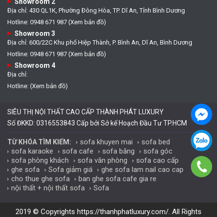
Showroom 2
Địa chỉ: 430 QL1K, Phường Đông Hòa, TP. Dĩ An, Tỉnh Bình Dương
Hotline: 0948 671 987 (Xem bản đồ)
Showroom 3
Địa chỉ: 600/22C Khu phố Hiệp Thành, P. Bình An, Dĩ An, Bình Dương
Hotline: 0948 671 987 (Xem bản đồ)
Showroom 4
Địa chỉ:
Hotline: (Xem bản đồ)
SIÊU THỊ NỘI THẤT CAO CẤP THÀNH PHÁT LUXURY
Số ĐKKD: 0316553843 Cấp bởi Sở kế Hoạch Đầu Tư TP.HCM
sofa khuyen mai
sofa bed
TỪ KHÓA TÌM KIẾM:
sofa karaoke
sofa cafe
sofa băng
sofa góc
sofa phòng khách
sofa văn phòng
sofa cao cấp
ghe sofa
Sofa giảm giá
ghe sofa lam nail cao cap
cho thue ghe sofa
ban ghe sofa cafe gia re
nội thất + nội thất sofa
Sofa
2019 © Copyrights
https://thanhphatluxury.com/
. All Rights