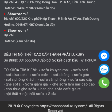
Địa chỉ: 430 QL1K, Phường Đông Hòa, TP. Dĩ An, Tỉnh Bình Dương
Hotline: 0948 671 987 (Xem bản đồ)
Showroom 3
Địa chỉ: 600/22C Khu phố Hiệp Thành, P. Bình An, Dĩ An, Bình Dương
Hotline: 0948 671 987 (Xem bản đồ)
Showroom 4
Địa chỉ:
Hotline: (Xem bản đồ)
SIÊU THỊ NỘI THẤT CAO CẤP THÀNH PHÁT LUXURY
Số ĐKKD: 0316553843 Cấp bởi Sở kế Hoạch Đầu Tư TP.HCM
sofa khuyen mai
sofa bed
TỪ KHÓA TÌM KIẾM:
sofa karaoke
sofa cafe
sofa băng
sofa góc
sofa phòng khách
sofa văn phòng
sofa cao cấp
ghe sofa
Sofa giảm giá
ghe sofa lam nail cao cap
cho thue ghe sofa
ban ghe sofa cafe gia re
nội thất + nội thất sofa
Sofa
2019 © Copyrights
https://thanhphatluxury.com/
. All Rights
Reserved.