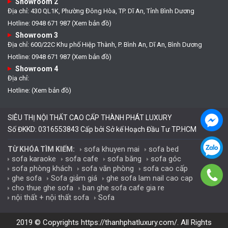
Showroom 2
Địa chỉ: 430 QL1K, Phường Đông Hòa, TP. Dĩ An, Tỉnh Bình Dương
Hotline: 0948 671 987 (Xem bản đồ)
Showroom 3
Địa chỉ: 600/22C Khu phố Hiệp Thành, P. Bình An, Dĩ An, Bình Dương
Hotline: 0948 671 987 (Xem bản đồ)
Showroom 4
Địa chỉ:
Hotline: (Xem bản đồ)
SIÊU THỊ NỘI THẤT CAO CẤP THÀNH PHÁT LUXURY
Số ĐKKD: 0316553843 Cấp bởi Sở kế Hoạch Đầu Tư TP.HCM
sofa khuyen mai
sofa bed
TỪ KHÓA TÌM KIẾM:
sofa karaoke
sofa cafe
sofa băng
sofa góc
sofa phòng khách
sofa văn phòng
sofa cao cấp
ghe sofa
Sofa giảm giá
ghe sofa lam nail cao cap
cho thue ghe sofa
ban ghe sofa cafe gia re
nội thất + nội thất sofa
Sofa
2019 © Copyrights
https://thanhphatluxury.com/
. All Rights